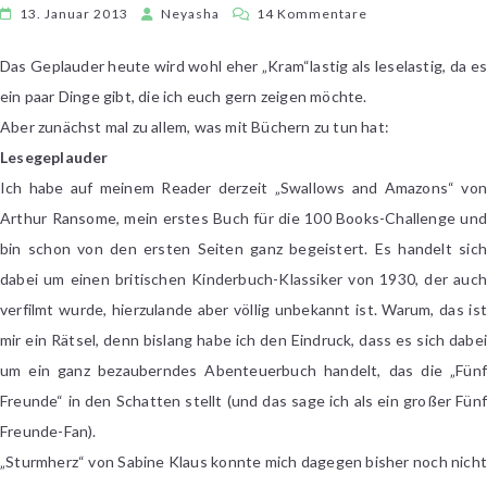
zu
13. Januar 2013
Neyasha
14 Kommentare
Sonntagsgeplaud
#47
Das Geplauder heute wird wohl eher „Kram“lastig als leselastig, da es
ein paar Dinge gibt, die ich euch gern zeigen möchte.
Aber zunächst mal zu allem, was mit Büchern zu tun hat:
Lesegeplauder
Ich habe auf meinem Reader derzeit „Swallows and Amazons“ von
Arthur Ransome, mein erstes Buch für die 100 Books-Challenge und
bin schon von den ersten Seiten ganz begeistert. Es handelt sich
dabei um einen britischen Kinderbuch-Klassiker von 1930, der auch
verfilmt wurde, hierzulande aber völlig unbekannt ist. Warum, das ist
mir ein Rätsel, denn bislang habe ich den Eindruck, dass es sich dabei
um ein ganz bezauberndes Abenteuerbuch handelt, das die „Fünf
Freunde“ in den Schatten stellt (und das sage ich als ein großer Fünf
Freunde-Fan).
„Sturmherz“ von Sabine Klaus konnte mich dagegen bisher noch nicht