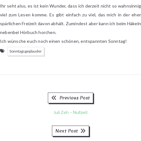
Ihr seht also, es ist kein Wunder, dass ich derzeit nicht so wahnsinnig
viel zum Lesen komme. Es gibt einfach zu viel, das mich in der eher
spärlichen Freizeit davon abhält. Zumindest aber kann ich beim Häkeln
nebenbei Hörbuch horchen.
Ich wünsche euch noch einen schönen, entspannten Sonntag!
Sonntagsgeplauder
Previous
Beitragsnavigation
Previous Post
post:
Juli Zeh – Nullzeit
Next
Next Post
post: