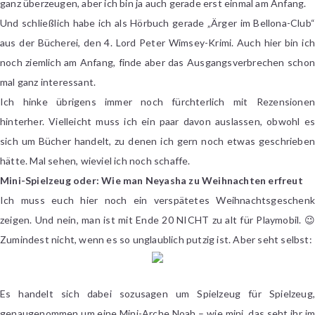
ganz überzeugen, aber ich bin ja auch gerade erst einmal am Anfang.
Und schließlich habe ich als Hörbuch gerade „Ärger im Bellona-Club“
aus der Bücherei, den 4. Lord Peter Wimsey-Krimi. Auch hier bin ich
noch ziemlich am Anfang, finde aber das Ausgangsverbrechen schon
mal ganz interessant.
Ich hinke übrigens immer noch fürchterlich mit Rezensionen
hinterher. Vielleicht muss ich ein paar davon auslassen, obwohl es
sich um Bücher handelt, zu denen ich gern noch etwas geschrieben
hätte. Mal sehen, wieviel ich noch schaffe.
Mini-Spielzeug oder: Wie man Neyasha zu Weihnachten erfreut
Ich muss euch hier noch ein verspätetes Weihnachtsgeschenk
zeigen. Und nein, man ist mit Ende 20 NICHT zu alt für Playmobil. 😉
Zumindest nicht, wenn es so unglaublich putzig ist. Aber seht selbst:
Es handelt sich dabei sozusagen um Spielzeug für Spielzeug,
genaugenommen um eine Mini-Arche Noah – wie mini, das seht ihr im