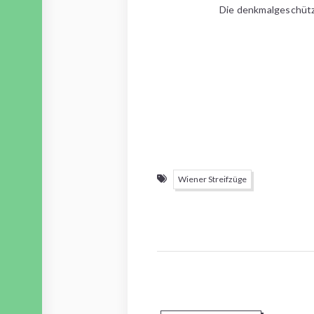
Die denkmalgeschützte
Wiener Streifzüge