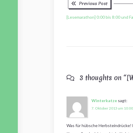
Previous
Beitragsnavigation
Previous Post
post:
[Lesemarathon] 0:00 bis 8:00 und Fa
3 thoughts on “
[W
Winterkatze
sagt:
7. Oktober 2013 um 10:00
Was für hübsche Herbsteindrücke! D