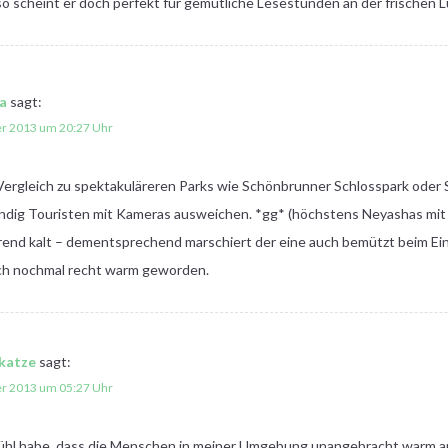
so scheint er doch perfekt für gemütliche Lesestunden an der frischen Lu
a
sagt:
er 2013 um 20:27 Uhr
Vergleich zu spektakuläreren Parks wie Schönbrunner Schlosspark oder
ndig Touristen mit Kameras ausweichen. *gg* (höchstens Neyashas mit
rrend kalt – dementsprechend marschiert der eine auch bemützt beim Einga
och nochmal recht warm geworden.
katze
sagt:
er 2013 um 05:27 Uhr
ühl habe, dass die Menschen in meiner Umgebung unangebracht warm ang