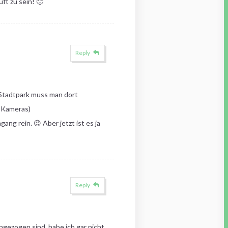
ft zu sein! 🙂
Reply
 Stadtpark muss man dort
 Kameras)
ng rein. 😉 Aber jetzt ist es ja
Reply
ezogen sind, habe ich gar nicht