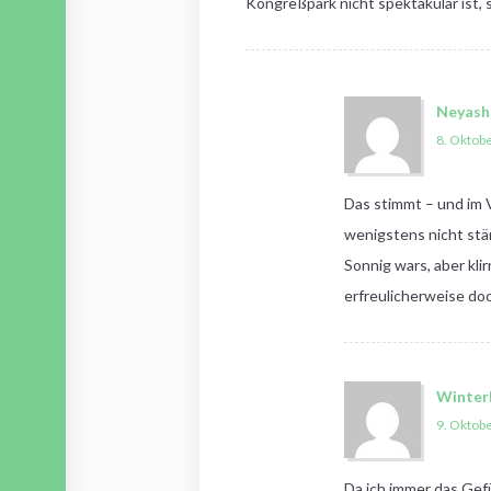
Kongreßpark nicht spektakulär ist, 
Neyash
8. Oktob
Das stimmt – und im 
wenigstens nicht stä
Sonnig wars, aber kli
erfreulicherweise d
Winter
9. Oktob
Da ich immer das Gef