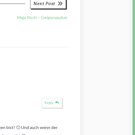
Next
Next Post
post:
Maja Ilisch – Geigenzauber
Reply
gen bist! 🙂 Und auch wenn der