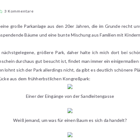
zu
3 Kommentare
[Wiener
Streifzüge]
eine große Parkanlage aus den 20er Jahren, die im Grunde recht unspe
Kongreßpark
nspendende Bäume und eine bunte Mischung aus Familien mit Kindern,
r nächstgelegene, größere Park, daher halte ich mich dort bei sc
schein durchaus gut besucht ist, findet man immer ein einigermaßen 
 lohnt sich der Park allerdings nicht, da gibt es deutlich schönere Pl
drücke aus dem frühherbstlichen Kongreßpark:
Einer der Eingänge von der Sandleitengasse
Weiß jemand, um was für einen Baum es sich da handelt?