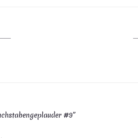
uchstabengeplauder #9
”