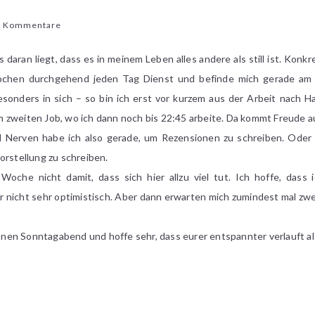
zu
6 Kommentare
Buchstabengeplauder
#9
s daran liegt, dass es in meinem Leben alles andere als still ist. Konkr
chen durchgehend jeden Tag Dienst und befinde mich gerade am
onders in sich – so bin ich erst vor kurzem aus der Arbeit nach 
 zweiten Job, wo ich dann noch bis 22:45 arbeite. Da kommt Freude a
Nerven habe ich also gerade, um Rezensionen zu schreiben. Oder
orstellung zu schreiben.
oche nicht damit, dass sich hier allzu viel tut. Ich hoffe, dass
 nicht sehr optimistisch. Aber dann erwarten mich zumindest mal zwei 
en Sonntagabend und hoffe sehr, dass eurer entspannter verlauft al