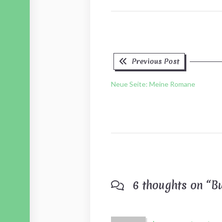
Previous
Beitragsnavigation
Previous Post
post:
Neue Seite: Meine Romane
6 thoughts on “
B