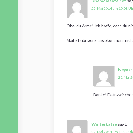
lesemomente.net
sag
25. Mai 2014 um 19:08 Uh
Oha, du Arme! Ich hoffe, dass du ni
Mail ist übrigens angekommen und es
Neyash
28. Mai 
Danke! Da inzwischen
Winterkatze
sagt:
27. Mai 2014 um 13:22 Uh