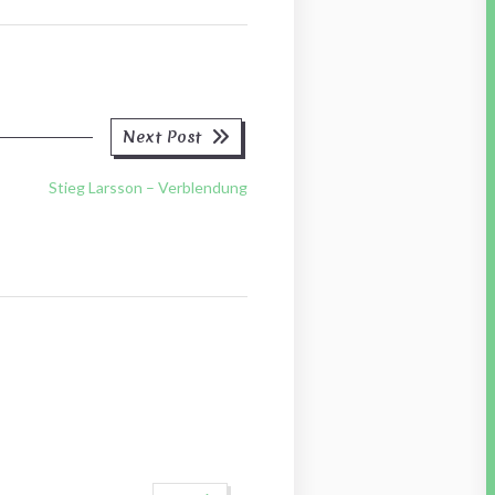
Next
Next Post
post:
Stieg Larsson – Verblendung