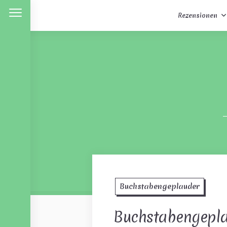
Rezensionen
Skip
to
content
Buchstabengeplauder
Buchstabengepl