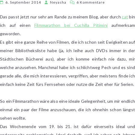
zu
6. September 2014
Neyasha
6 Kommentare
Filmmarathon
vom
Das passt jetzt nur sehr am Rande zu meinem Blog, aber durch
cat
bin
19.
ich auf einen
Filmmarathon bei Cuchilla Pitimini
aufmerksa
bis
geworden.
21.
Es gibt eine ganze Reihe von Filmen, die ich schon seit Ewigkeiten auf
September
meiner Bibliotheksliste habe (ja, ich leihe auch DVDs immer in der
Städtischen Bücherei aus), aber ich komme einfach nie dazu, mir
welche anzusehen. Manchmal habe ich schlichtweg Pech und es sind
gerade alle, die mich interessieren, vergriffen, aber meistens finde ich
einfach keine Zeit fürs Fernsehen oder nutze die Zeit eher für Serien.
So ein Filmmarathon wäre also eine ideale Gelegenheit, um mir endlich
einmal ein paar der Filme anzuschauen, die ich ohnehin schon längst
sehen wollte.
Das Wochenende vom 19. bis 21. ist dafür einerseits ideal und
andererseits problematisch. Ideal deshalb, weil ich schon seit Jahren