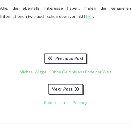
Alle, die ebenfalls Interesse haben, finden die genaueren
Informationen (wie auch schon oben verlinkt)
hier
.
Previous
Beitragsnavigation
Previous Post
post:
Michael Wigge – Ohne Geld bis ans Ende der Welt
Next
Next Post
post:
Robert Harris – Pompeji