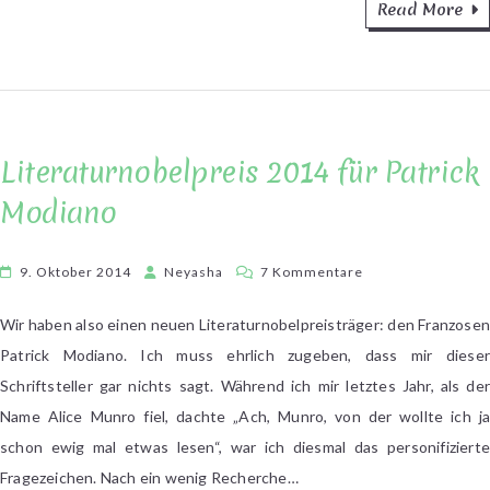
Read More
Literaturnobelpreis 2014 für Patrick
Modiano
zu
9. Oktober 2014
Neyasha
7 Kommentare
Literaturnobelprei
2014
Wir haben also einen neuen Literaturnobelpreisträger: den Franzosen
für
Patrick Modiano. Ich muss ehrlich zugeben, dass mir dieser
Patrick
Schriftsteller gar nichts sagt. Während ich mir letztes Jahr, als der
Modiano
Name Alice Munro fiel, dachte „Ach, Munro, von der wollte ich ja
schon ewig mal etwas lesen“, war ich diesmal das personifizierte
Fragezeichen. Nach ein wenig Recherche…