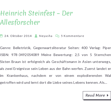
Heinrich Steinfest – Der
Allesforscher
zu
24. Oktober 2014
Neyasha
5 Kommentare
Heinrich
Steinfest
Genre: Belletristik, Gegenwartsliteratur Seiten: 400 Verlag: Piper
–
ISBN: 978-3492054089 Meine Bewertung: 2,5 von 5 Sternchen
Der
Sixten Braun ist erfolgreich als Geschäftsmann in Asien unterwegs,
Allesforscher
als zwei Ereignisse sein Leben aus der Bahn werfen. Zuerst landet er
im Krankenhaus, nachdem er von einem explodierenden Wal
getroffen wird und lernt dort die Liebe seines Lebens kennen. Als…
Read More