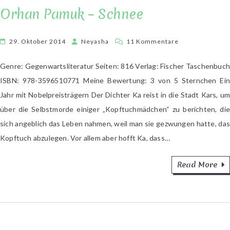
Orhan Pamuk – Schnee
zu
29. Oktober 2014
Neyasha
11 Kommentare
Orhan
Pamuk
Genre: Gegenwartsliteratur Seiten: 816 Verlag: Fischer Taschenbuch
–
ISBN: 978-3596510771 Meine Bewertung: 3 von 5 Sternchen Ein
Schnee
Jahr mit Nobelpreisträgern Der Dichter Ka reist in die Stadt Kars, um
über die Selbstmorde einiger „Kopftuchmädchen“ zu berichten, die
sich angeblich das Leben nahmen, weil man sie gezwungen hatte, das
Kopftuch abzulegen. Vor allem aber hofft Ka, dass…
Read More