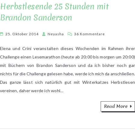
Herbstlesende 25 Stunden mit
Brandon Sanderson
zu
25. Oktober 2014
Neyasha
36 Kommentare
Herbstlesende
25
Elena und Crini veranstalten dieses Wochenden im Rahmen ihrer
Stunden
Challenge einen Lesemarathon (heute ab 20:00 bis morgen um 20:00)
mit
mit Büchern von Brandon Sanderson und da ich bisher noch gar
Brandon
nichts für die Challenge gelesen habe, werde ich mich da anschließen.
Sanderson
Das ganze lässt sich natürlich gut mit Winterkatzes Herbstlesen
vereinen, daher werde ich wohl…
Read More