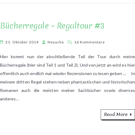
Bücherregale – Regaltour #3
zu
21. Oktober 2014
Neyasha
16 Kommentare
Bücherregale
–
Hier kommt nun der abschließende Teil der Tour durch meine
Regaltour
Bücherregale (hier sind Teil 1 und Teil 2). Und von jetzt an wird es hier
#3
offentlich auch endlich mal wieder Rezensionen zu lesen geben … I
meinem dritten Regal stehen neben phantastischen und historischen
Romanen auch die meisten meiner Sachbücher sowie diverses
anderes…
Read More