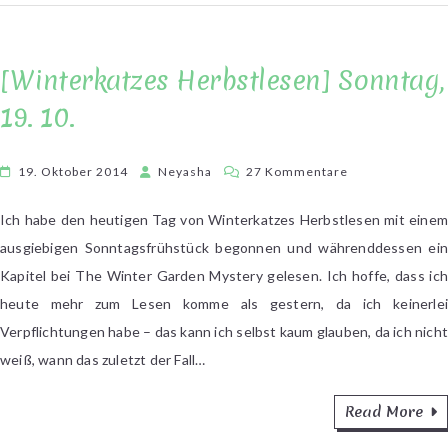
[Winterkatzes Herbstlesen] Sonntag,
19. 10.
zu
19. Oktober 2014
Neyasha
27 Kommentare
[Winterkatzes
Herbstlesen]
Ich habe den heutigen Tag von Winterkatzes Herbstlesen mit einem
Sonntag,
ausgiebigen Sonntagsfrühstück begonnen und währenddessen ein
19.
Kapitel bei The Winter Garden Mystery gelesen. Ich hoffe, dass ich
10.
heute mehr zum Lesen komme als gestern, da ich keinerlei
Verpflichtungen habe – das kann ich selbst kaum glauben, da ich nicht
weiß, wann das zuletzt der Fall…
Read More