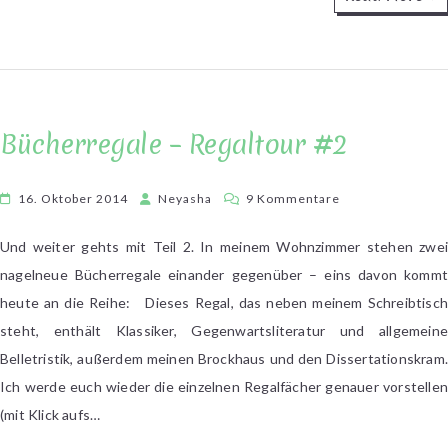
Bücherregale – Regaltour #2
zu
16. Oktober 2014
Neyasha
9 Kommentare
Bücherregale
–
Und weiter gehts mit Teil 2. In meinem Wohnzimmer stehen zwei
Regaltour
nagelneue Bücherregale einander gegenüber – eins davon kommt
#2
heute an die Reihe: Dieses Regal, das neben meinem Schreibtisch
steht, enthält Klassiker, Gegenwartsliteratur und allgemeine
Belletristik, außerdem meinen Brockhaus und den Dissertationskram.
Ich werde euch wieder die einzelnen Regalfächer genauer vorstellen
(mit Klick aufs…