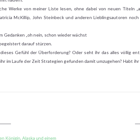
iche Werke von meiner Liste lesen, ohne dabei von neuen Titeln „
Patricia McKillip, John Steinbeck und anderen Lieblingsautoren noc
m Gedanken „oh nein, schon wieder wächst
begeistert darauf stürzen.
dieses Gefühl der Überforderung? Oder seht ihr das alles völlig en
ihr im Laufe der Zeit Strategien gefunden damit umzugehen? Habt ihr v
nen Königin, Alaska und einem