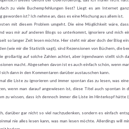
ach zu viele Buchempfehlungen liest? Liegt es am Internet ganz
g geworden ist? Ich nehme an, dass es eine Mischung aus allem ist.
esten mit diesem Problem umgeht. Die eine Möglichkeit wäre, dass 
und was mir auf anderen Blogs so unterkommt, ignoriere und mich ein
seit so langer Zeit lesen möchte. Hier steht mir aber doch der Blog ei
n (wie mir die Statistik sagt), sind Rezensionen von Büchern, die be
 die großartig auf solche Zahlen achtet, aber irgendwann stellt sich 
ionen macht. Abgesehen davon ist es auch einfach schön, wenn man z
nd sich dann in den Kommentaren darüber austauschen kann.
al die Liste zu ignorieren und immer spontan das zu lesen, was ein
en, wenn man darauf angewiesen ist, diese Titel auch spontan in de
 zu wissen, dass ich dennoch immer die Liste im Hinterkopf hätte 
ch, darüber gar nicht so viel nachzudenken, sondern es einfach ent
mal nie alles lesen kann, was man lesen möchte. Allerdings will mi
amit hadern.