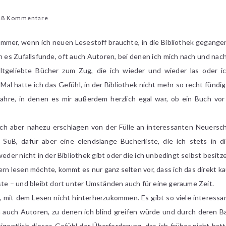
zu
18 Kommentare
Überwältigt
von
h immer, wenn ich neuen Lesestoff brauchte, in die Bibliothek gegang
all
 es Zufallsfunde, oft auch Autoren, bei denen ich mich nach und na
den
tgeliebte Bücher zum Zug, die ich wieder und wieder las oder ic
Büchern,
Mal hatte ich das Gefühl, in der Bibliothek nicht mehr so recht fünd
die
hre, in denen es mir außerdem herzlich egal war, ob ein Buch vor
man
gern
lesen
mich aber nahezu erschlagen von der Fülle an interessanten Neuers
würde
uB, dafür aber eine elendslange Bücherliste, die ich stets in di
weder nicht in der Bibliothek gibt oder die ich unbedingt selbst besit
n lesen möchte, kommt es nur ganz selten vor, dass ich das direkt ka
iste – und bleibt dort unter Umständen auch für eine geraume Zeit.
 mit dem Lesen nicht hinterherzukommen. Es gibt so viele interessan
auch Autoren, zu denen ich blind greifen würde und durch deren Bac
entlich dieses Gefühl der Überforderung, das ich früher nicht hatt