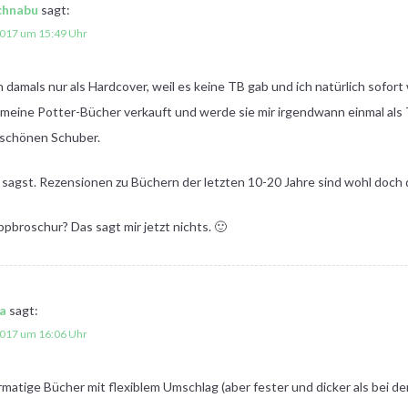
chnabu
sagt:
2017 um 15:49 Uhr
h damals nur als Hardcover, weil es keine TB gab und ich natürlich sofor
h meine Potter-Bücher verkauft und werde sie mir irgendwann einmal a
 schönen Schuber.
s sagst. Rezensionen zu Büchern der letzten 10-20 Jahre sind wohl doch
ppbroschur? Das sagt mir jetzt nichts. 🙂
a
sagt:
2017 um 16:06 Uhr
rmatige Bücher mit flexiblem Umschlag (aber fester und dicker als bei 