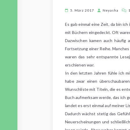
5. März 2017
Neyasha
Es gab einmal eine Zeit, da bin ic
mit Büchern eingedeckt. Oft waren
Dazwischen kamen auch häufig al
Fortsetzung einer Reihe. Manches 
waren das sehr entspannte Leseja
erschienen war.
In den letzten Jahren fühle ich 
habe zwar einen überschaubaren S
Wunschliste mit Titeln, die es ent
Buch aufmerksam werde, das ich ger
landet es erst einmal auf meiner L
Dadurch wächst stetig das Gefühl,
Neuerscheinungen und schließlich 
lesen würde. Aber woher kommt eig