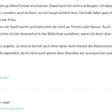
ativ großem Format erscheinen. Damit kann ich nichts anfangen. Ich lieb
, sondern auch im Bett, wo ich hauptsächlich lese. Deshalb fallen ganz
 der Preis.
 was mir Spaß macht und halte mich da nicht an Trends oder Neues. Auch
hte ich mir demnächst in der Bibliothek ausleihen, wenn ich denn dra
 angeht, so sind es bei mir auch eher (aber nicht immer) die Rezension
 eigentlich, da ich mich auch gerne über Klassiker etc austauschen wür
ot.de/
a
sagt:
2017 um 14:48 Uhr