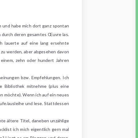
en und habe mich dort ganz spontan
ch durch deren gesamtes Œuvre las.
h lauerte auf eine lang ersehnte
ig zu werden, aber abgesehen davon
 einem, zehn oder hundert Jahren
cheinungen bzw. Empfehlungen. Ich
e Bibliothek mitnehme (plus eine
zen möchte). Wenn ich auf ein neues
ufe/ausleihe und lese. Stattdessen
te ältere Titel, daneben unzählige
klist ich mich eigentlich gern mal
e? Liegt es am Bloggen und daran,