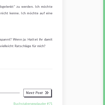
abgelenkt“ zu werden. Ich möchte
h nicht kenne. Ich möchte auf eine
tspannt? Wenn ja: Hattet ihr damit
ielleicht Ratschläge für mich?
Next
Next Post
post:
Buchstabengeplauder #71