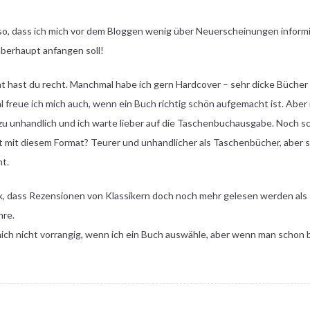
 so, dass ich mich vor dem Bloggen wenig über Neuerscheinungen informi
überhaupt anfangen soll!
at hast du recht. Manchmal habe ich gern Hardcover – sehr dicke Bücher
 freue ich mich auch, wenn ein Buch richtig schön aufgemacht ist. Aber
 zu unhandlich und ich warte lieber auf die Taschenbuchausgabe. Noch s
t mit diesem Format? Teurer und unhandlicher als Taschenbücher, aber s
ht.
k, dass Rezensionen von Klassikern doch noch mehr gelesen werden al
hre.
 mich nicht vorrangig, wenn ich ein Buch auswähle, aber wenn man schon 