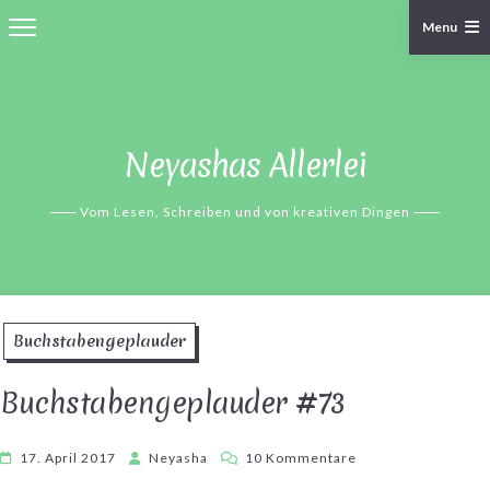
Menu
Skip
to
content
Neyashas Allerlei
Vom Lesen, Schreiben und von kreativen Dingen
Buchstabengeplauder
Buchstabengeplauder #73
zu
17. April 2017
Neyasha
10 Kommentare
Buchstabengeplaud