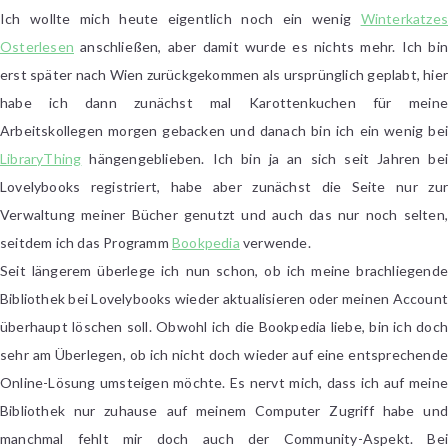
#73
Ich wollte mich heute eigentlich noch ein wenig
Winterkatzes
Osterlesen
anschließen, aber damit wurde es nichts mehr. Ich bin
erst später nach Wien zurückgekommen als ursprünglich geplabt, hier
habe ich dann zunächst mal Karottenkuchen für meine
Arbeitskollegen morgen gebacken und danach bin ich ein wenig bei
LibraryThing
hängengeblieben. Ich bin ja an sich seit Jahren bei
Lovelybooks registriert, habe aber zunächst die Seite nur zur
Verwaltung meiner Bücher genutzt und auch das nur noch selten,
seitdem ich das Programm
Bookpedia
verwende.
Seit längerem überlege ich nun schon, ob ich meine brachliegende
Bibliothek bei Lovelybooks wieder aktualisieren oder meinen Account
überhaupt löschen soll. Obwohl ich die Bookpedia liebe, bin ich doch
sehr am Überlegen, ob ich nicht doch wieder auf eine entsprechende
Online-Lösung umsteigen möchte. Es nervt mich, dass ich auf meine
Bibliothek nur zuhause auf meinem Computer Zugriff habe und
manchmal fehlt mir doch auch der Community-Aspekt. Bei