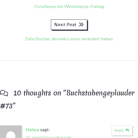
Osterlesen mit Winterkatze: Freitag
Next
Next Post
post:
Zehn Bücher, die mein Lesen verändert haben
10 thoughts on “
Buchstabengeplauder
#73
”
Helma
sagt:
Reply
18. April 2017 um 08:51 Uhr