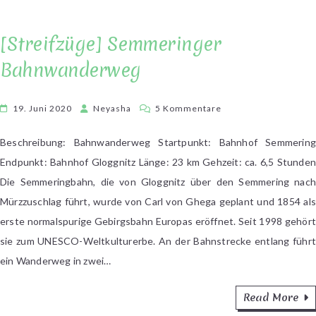
[Streifzüge] Semmeringer
Bahnwanderweg
zu
19. Juni 2020
Neyasha
5 Kommentare
[Streifzüge]
Semmeringer
Beschreibung: Bahnwanderweg Startpunkt: Bahnhof Semmering
Bahnwanderweg
Endpunkt: Bahnhof Gloggnitz Länge: 23 km Gehzeit: ca. 6,5 Stunden
Die Semmeringbahn, die von Gloggnitz über den Semmering nach
Mürzzuschlag führt, wurde von Carl von Ghega geplant und 1854 als
erste normalspurige Gebirgsbahn Europas eröffnet. Seit 1998 gehört
sie zum UNESCO-Weltkulturerbe. An der Bahnstrecke entlang führt
ein Wanderweg in zwei…
Read More