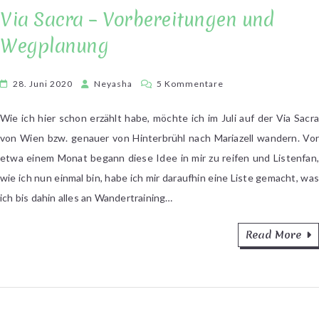
Via Sacra – Vorbereitungen und
Wegplanung
zu
28. Juni 2020
Neyasha
5 Kommentare
Via
Sacra
Wie ich hier schon erzählt habe, möchte ich im Juli auf der Via Sacra
–
von Wien bzw. genauer von Hinterbrühl nach Mariazell wandern. Vor
Vorbereitungen
etwa einem Monat begann diese Idee in mir zu reifen und Listenfan,
und
wie ich nun einmal bin, habe ich mir daraufhin eine Liste gemacht, was
Wegplanung
ich bis dahin alles an Wandertraining…
Read More