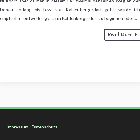
Nußdorf, aber da man in diesem Fall zweimal denselben Weg an der
und
Donau entlang bis bzw. von Kahlenbergerdorf geht, würde ich
Kahlenberg
empfehlen, entweder gleich in Kahlenbergerdorf zu beginnen oder…
Read More
Impressum
-
Datenschutz