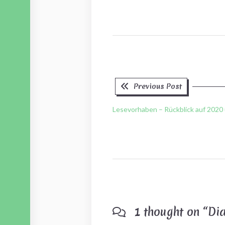
Previous
Beitragsnavigation
Previous Post
post:
Lesevorhaben – Rückblick auf 2020 
1 thought on “
Dia