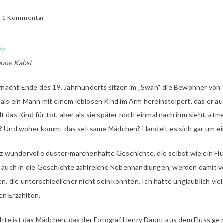
zu
1 Kommentar
Diane
Setterfield
io
–
mone Kabst
Was
der
nacht Ende des 19. Jahrhunderts sitzen im „Swan“ die Bewohner von
Fluss
erzählt
 als ein Mann mit einem leblosen Kind im Arm hereinstolpert, das er a
t das Kind für tot, aber als sie später noch einmal nach ihm sieht, at
t? Und woher kommt das seltsame Mädchen? Handelt es sich gar um ei
anz wundervolle düster-märchenhafte Geschichte, die selbst wie ein F
uch in die Geschichte zahlreiche Nebenhandlungen, werden damit v
 die unterschiedlicher nicht sein könnten. Ich hatte unglaublich vi
en Erzählton.
te ist das Mädchen, das der Fotograf Henry Daunt aus dem Fluss gez