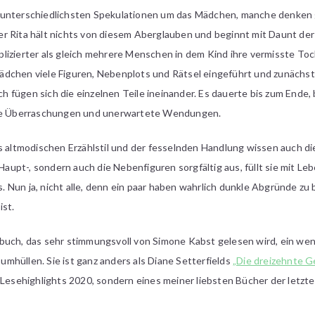
 unterschiedlichsten Spekulationen um das Mädchen, manche denken
r Rita hält nichts von diesem Aberglauben und beginnt mit Daunt de
lizierter als gleich mehrere Menschen in dem Kind ihre vermisste To
chen viele Figuren, Nebenplots und Rätsel eingeführt und zunächst ist
fügen sich die einzelnen Teile ineinander. Es dauerte bis zum Ende, 
ige Überraschungen und unerwartete Wendungen.
ltmodischen Erzählstil und der fesselnden Handlung wissen auch die
 Haupt-, sondern auch die Nebenfiguren sorgfältig aus, füllt sie mit Leb
ss. Nun ja, nicht alle, denn ein paar haben wahrlich dunkle Abgründe zu
ist.
buch, das sehr stimmungsvoll von Simone Kabst gelesen wird, ein weni
mhüllen. Sie ist ganz anders als Diane Setterfields
„Die dreizehnte G
 Lesehighlights 2020, sondern eines meiner liebsten Bücher der letzte