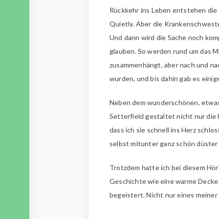
Rückkehr ins Leben entstehen die
Quietly. Aber die Krankenschweste
Und dann wird die Sache noch komp
glauben. So werden rund um das Mäd
zusammenhängt, aber nach und nach 
wurden, und bis dahin gab es ein
Neben dem wunderschönen, etwas a
Setterfield gestaltet nicht nur die
dass ich sie schnell ins Herz schlo
selbst mitunter ganz schön düster 
Trotzdem hatte ich bei diesem Hör
Geschichte wie eine warme Decke u
begeistert. Nicht nur eines meiner