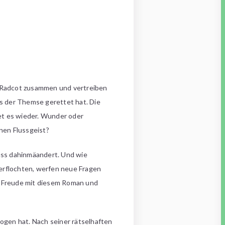
 Radcot zusammen und vertreiben
us der Themse gerettet hat. Die
met es wieder. Wunder oder
nen Flussgeist?
luss dahinmäandert. Und wie
erflochten, werfen neue Fragen
el Freude mit diesem Roman und
ogen hat. Nach seiner rätselhaften