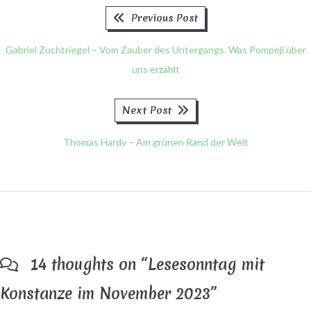
Previous
Beitragsnavigation
Previous Post
post:
Gabriel Zuchtriegel – Vom Zauber des Untergangs. Was Pompeji über
uns erzählt
Next
Next Post
post:
Thomas Hardy – Am grünen Rand der Welt
14 thoughts on “
Lesesonntag mit
Konstanze im November 2023
”