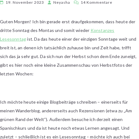
zu
19. November 2023
Neyasha
14 Kommentare
Lesesonntag
mit
Guten Morgen! Ich bin gerade erst draufgekommen, dass heute der
Konstanze
dritte Sonntag des Montas und somit wieder
Konstanzes
im
November
Lesesonntag
ist. Da das heute einer der einzigen Sonntage weit und
2023
breit ist, an denen ich tatsächlich zuhause bin und Zeit habe, trifft
sich das ja sehr gut. Da sich nun der Herbst schon dem Ende zuneigt,
gibt es hier noch eine kleine Zusammenschau von Herbstfotos der
letzten Wochen:
Ich möchte heute einige Blogbeiträge schreiben – einerseits für
meinen Wanderblog, andererseits auch Rezensionen (etwa zu „Am
grünen Rand der Welt“). Außerdem besuche ich derzeit einen
Spanischkurs und da ist heute noch etwas Lernen angesagt. Und
zuletzt – schließlich ist es ein Lesesonntag – möchte ich auch bei