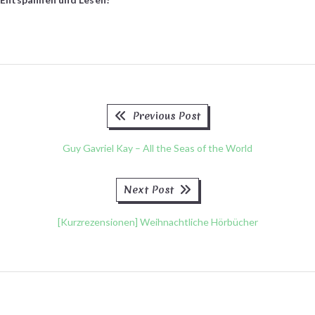
Previous
Beitragsnavigation
Previous Post
post:
Guy Gavriel Kay – All the Seas of the World
Next
Next Post
post:
[Kurzrezensionen] Weihnachtliche Hörbücher