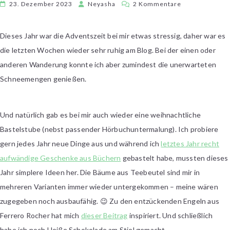
zu
23. Dezember 2023
Neyasha
2 Kommentare
Schneelandsch
und
Dieses Jahr war die Adventszeit bei mir etwas stressig, daher war es
Weihnachtsbas
die letzten Wochen wieder sehr ruhig am Blog. Bei der einen oder
anderen Wanderung konnte ich aber zumindest die unerwarteten
Schneemengen genießen.
Und natürlich gab es bei mir auch wieder eine weihnachtliche
Bastelstube (nebst passender Hörbuchuntermalung). Ich probiere
gern jedes Jahr neue Dinge aus und während ich
letztes Jahr recht
aufwändige Geschenke aus Büchern
gebastelt habe, mussten dieses
Jahr simplere Ideen her. Die Bäume aus Teebeutel sind mir in
mehreren Varianten immer wieder untergekommen – meine wären
zugegeben noch ausbaufähig. 😉 Zu den entzückenden Engeln aus
Ferrero Rocher hat mich
dieser Beitrag
inspiriert. Und schließlich
habe ich noch Heiße Schokolade am Stiel gemacht.