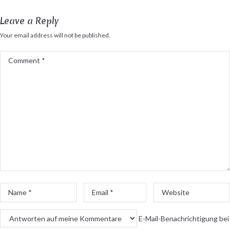
Leave a Reply
Your email address will not be published.
Comment
*
Name
Email
Website
*
*
E-Mail-Benachrichtigung bei