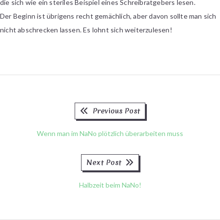
die sich wie ein steriles Beispiel eines Schreibratgebers lesen.
Der Beginn ist übrigens recht gemächlich, aber davon sollte man sich
nicht abschrecken lassen. Es lohnt sich weiterzulesen!
Previous
Beitragsnavigation
Previous Post
post:
Wenn man im NaNo plötzlich überarbeiten muss
Next
Next Post
post:
Halbzeit beim NaNo!