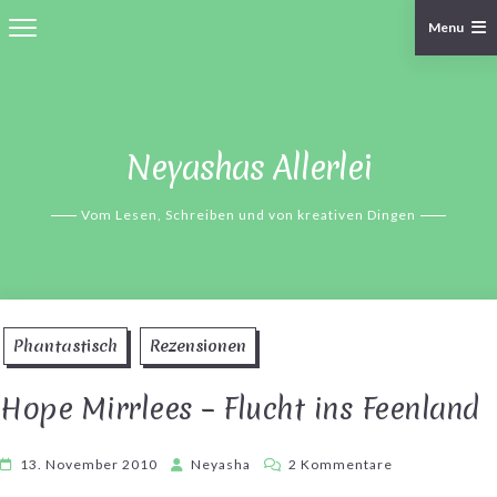
Menu
Skip
to
content
Neyashas Allerlei
Vom Lesen, Schreiben und von kreativen Dingen
Phantastisch
Rezensionen
Hope Mirrlees – Flucht ins Feenland
zu
13. November 2010
Neyasha
2 Kommentare
Hope