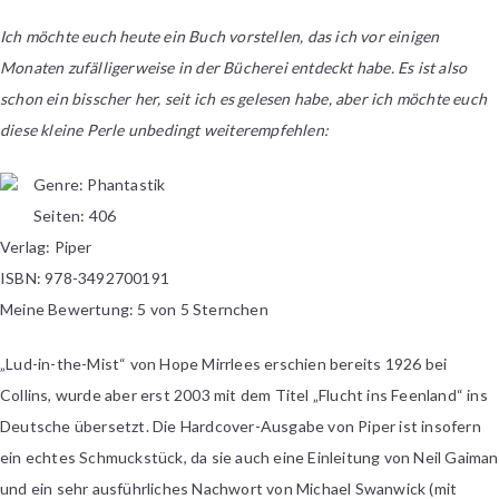
Mirrlees
Ich möchte euch heute ein Buch vorstellen, das ich vor einigen
–
Monaten zufälligerweise in der Bücherei entdeckt habe. Es ist also
Flucht
ins
schon ein bisscher her, seit ich es gelesen habe, aber ich möchte euch
Feenland
diese kleine Perle unbedingt weiterempfehlen:
Genre: Phantastik
Seiten: 406
Verlag: Piper
ISBN: 978-3492700191
Meine Bewertung: 5 von 5 Sternchen
„Lud-in-the-Mist“ von Hope Mirrlees erschien bereits 1926 bei
Collins, wurde aber erst 2003 mit dem Titel „Flucht ins Feenland“ ins
Deutsche übersetzt. Die Hardcover-Ausgabe von Piper ist insofern
ein echtes Schmuckstück, da sie auch eine Einleitung von Neil Gaiman
und ein sehr ausführliches Nachwort von Michael Swanwick (mit