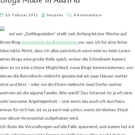
zu
13. Februar 2011
Neyasha
4 Kommentare
Aktion
von
evi von „Zwillingsleiden“ stellt seit Anfang letzter Woche auf
Zwillingsleiden:
ihrem Blog
österreichische Bücherblogs
vor, was ich für eine feine
Bücher-
Blogs
Idee halte. Nicht, dass ich allzu patriotisch wäre oder es beim Lesen
Made
eines Blogs eine große Rolle spielt, woher die Schreiberin kommt,
in
aber es ist eine schöne Möglichkeit, neue Blogs kennenzulernen, von
Austria
denen die Betreiberin vielleicht gerade mal ein paar Häuser weiter
sitzt und liest – oder wo die Eltern vielleicht zwei Dörfer weiter
wohnen als die eigene Familie. Wer weiß? Das Internet ist ja oft eine
sehr anonyme Angelegenheit – und wenn das auch oft durchaus
etwas für sich hat, ist es ja auch mal schön, wenn ein kleines Stück
von dieser Anonymität aufgehoben wird.
Ich finde die Vorstellungen auf alle Fälle spannend, und zudem hat evi
auch sehr interessante Fragen gestellt (etwa: Was macht deinen