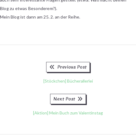
Blog zu etwas Besonderem?).
Mein Blog ist dann am 25. 2. an der Reihe.
Previous
Beitragsnavigation
Previous Post
post:
[Stöckchen] Bücherallerlei
Next
Next Post
post:
[Aktion] Mein Buch zum Valentinstag