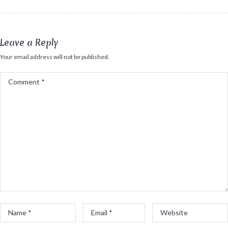
Leave a Reply
Your email address will not be published.
Comment
*
Name
Email
Website
*
*