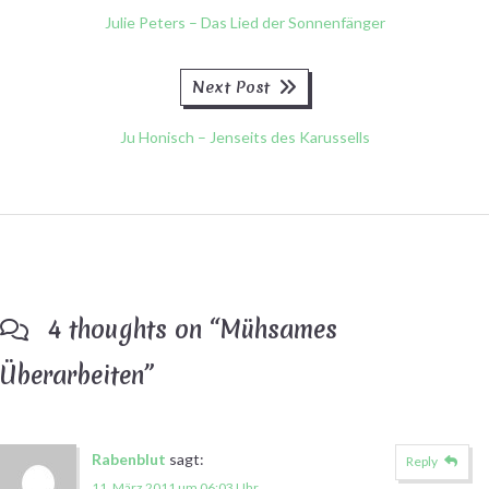
Julie Peters – Das Lied der Sonnenfänger
Next
Next Post
post:
Ju Honisch – Jenseits des Karussells
4 thoughts on “
Mühsames
Überarbeiten
”
Rabenblut
sagt:
Reply
11. März 2011 um 06:03 Uhr