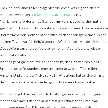
Überarbeiten
Die eine oder andere hier fragt sich vielleicht, was eigentlich mit
meinem erwähnten
Überarbeitungsmarathon
los ist.
Nun ja, von geforderten 50 Stunden im März habe ich bisher gut 8
geschafft … Das ist nicht so wahnsinnig viel. Unsere Theaterpremiere
und meine vielen Dienste haben mich doch sehr ausgebremst. In den
letzten Tagen war ich fleißig, aber am Wochenende werde ich mit den
Doppeldiensten und den Vorstellungen am Abend bereits wieder
nicht viel schaffen.
Aber es geht gar nicht mal so sehr darum, dass ich wirklich die 50
Stunden schaffe, sondern eher um einen gewissen Tritt in den
Hintern. Und ohne den NaNoEdMo im Hinterkopf hätte ich wohl mit
dem Stress als Ausrede wieder gar nichts überarbeitet bisher …
Aber da ich jetzt mal ordentlich damit begonnen habe, ist es gar nicht
mehr so schlimm. Ich habe schon fast alle inhaltlichen Probleme
ausgemerzt (hoffentlich!) und bin jetzt mal bei der sprachlichen