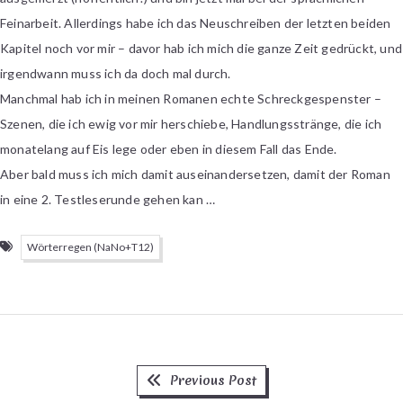
Feinarbeit. Allerdings habe ich das Neuschreiben der letzten beiden
Kapitel noch vor mir – davor hab ich mich die ganze Zeit gedrückt, und
irgendwann muss ich da doch mal durch.
Manchmal hab ich in meinen Romanen echte Schreckgespenster –
Szenen, die ich ewig vor mir herschiebe, Handlungsstränge, die ich
monatelang auf Eis lege oder eben in diesem Fall das Ende.
Aber bald muss ich mich damit auseinandersetzen, damit der Roman
in eine 2. Testleserunde gehen kan …
Wörterregen (NaNo+T12)
Previous
Beitragsnavigation
Previous Post
post: