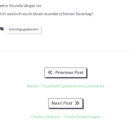
eine Stunde länger ist.
Ich wünsch euch einen wunderschönen Sonntag!
Sonntagsgeplauder
Previous
Beitragsnavigation
Previous Post
post:
Nannis Traumhaft Fantastische Lesenacht
Next
Next Post
post:
Charles Dickens – Große Erwartungen