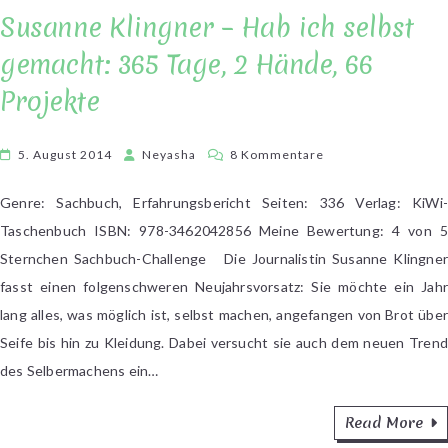
Susanne Klingner – Hab ich selbst
gemacht: 365 Tage, 2 Hände, 66
Projekte
zu
5. August 2014
Neyasha
8 Kommentare
Susanne
Klingner
Genre: Sachbuch, Erfahrungsbericht Seiten: 336 Verlag: KiWi-
–
Taschenbuch ISBN: 978-3462042856 Meine Bewertung: 4 von 5
Hab
Sternchen Sachbuch-Challenge Die Journalistin Susanne Klingner
ich
fasst einen folgenschweren Neujahrsvorsatz: Sie möchte ein Jahr
selbst
lang alles, was möglich ist, selbst machen, angefangen von Brot über
gemacht:
Seife bis hin zu Kleidung. Dabei versucht sie auch dem neuen Trend
365
Tage,
des Selbermachens ein…
2
Hände,
Read More
66