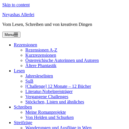
Skip to content
Neyashas Allerlei
Vom Lesen, Schreiben und von kreativen Dingen
Menu
Rezensionen
Rezensionen A-Z
Kurzrezensionen
Österreichische Autorinnen und Autoren
Ältere Phantastik
Lesen
Jahresleselisten
SuB
[Challenge] 12 Monate – 12 Bücher
Literatur-Nobelpreisträger
Vergangene Challenges
Stöckchen, Listen und ähnliches
Schreiben
Meine Romanprojekte
Von Helden und Schurken
Streifzüge
Wanderungen und Ausflüge in Wien