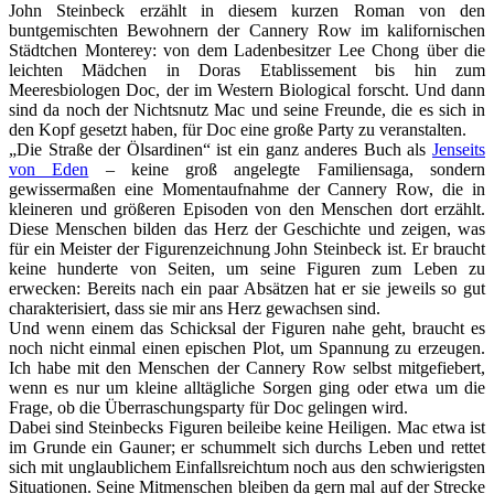
John Steinbeck erzählt in diesem kurzen Roman von den
buntgemischten Bewohnern der Cannery Row im kalifornischen
Städtchen Monterey: von dem Ladenbesitzer Lee Chong über die
leichten Mädchen in Doras Etablissement bis hin zum
Meeresbiologen Doc, der im Western Biological forscht. Und dann
sind da noch der Nichtsnutz Mac und seine Freunde, die es sich in
den Kopf gesetzt haben, für Doc eine große Party zu veranstalten.
„Die Straße der Ölsardinen“ ist ein ganz anderes Buch als
Jenseits
von Eden
– keine groß angelegte Familiensaga, sondern
gewissermaßen eine Momentaufnahme der Cannery Row, die in
kleineren und größeren Episoden von den Menschen dort erzählt.
Diese Menschen bilden das Herz der Geschichte und zeigen, was
für ein Meister der Figurenzeichnung John Steinbeck ist. Er braucht
keine hunderte von Seiten, um seine Figuren zum Leben zu
erwecken: Bereits nach ein paar Absätzen hat er sie jeweils so gut
charakterisiert, dass sie mir ans Herz gewachsen sind.
Und wenn einem das Schicksal der Figuren nahe geht, braucht es
noch nicht einmal einen epischen Plot, um Spannung zu erzeugen.
Ich habe mit den Menschen der Cannery Row selbst mitgefiebert,
wenn es nur um kleine alltägliche Sorgen ging oder etwa um die
Frage, ob die Überraschungsparty für Doc gelingen wird.
Dabei sind Steinbecks Figuren beileibe keine Heiligen. Mac etwa ist
im Grunde ein Gauner; er schummelt sich durchs Leben und rettet
sich mit unglaublichem Einfallsreichtum noch aus den schwierigsten
Situationen. Seine Mitmenschen bleiben da gern mal auf der Strecke