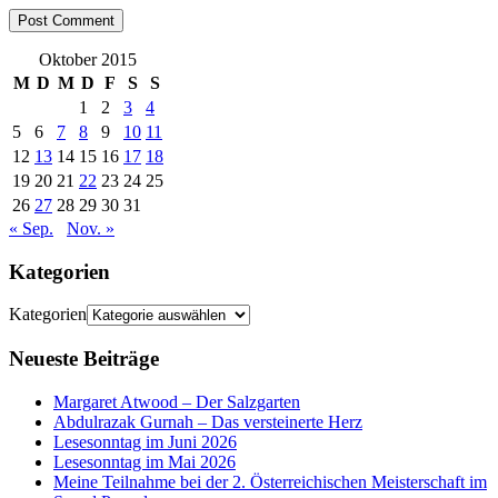
Oktober 2015
M
D
M
D
F
S
S
1
2
3
4
5
6
7
8
9
10
11
12
13
14
15
16
17
18
19
20
21
22
23
24
25
26
27
28
29
30
31
« Sep.
Nov. »
Kategorien
Kategorien
Neueste Beiträge
Margaret Atwood – Der Salzgarten
Abdulrazak Gurnah – Das versteinerte Herz
Lesesonntag im Juni 2026
Lesesonntag im Mai 2026
Meine Teilnahme bei der 2. Österreichischen Meisterschaft im