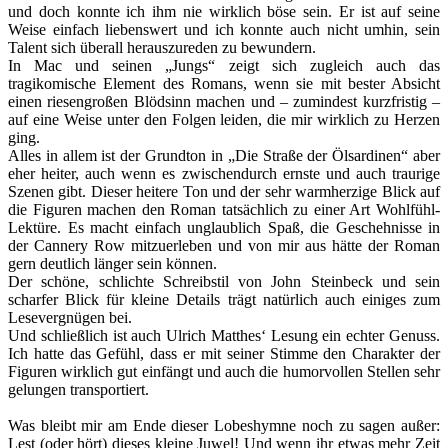
und doch konnte ich ihm nie wirklich böse sein. Er ist auf seine
Weise einfach liebenswert und ich konnte auch nicht umhin, sein
Talent sich überall herauszureden zu bewundern.
In Mac und seinen „Jungs“ zeigt sich zugleich auch das
tragikomische Element des Romans, wenn sie mit bester Absicht
einen riesengroßen Blödsinn machen und – zumindest kurzfristig –
auf eine Weise unter den Folgen leiden, die mir wirklich zu Herzen
ging.
Alles in allem ist der Grundton in „Die Straße der Ölsardinen“ aber
eher heiter, auch wenn es zwischendurch ernste und auch traurige
Szenen gibt. Dieser heitere Ton und der sehr warmherzige Blick auf
die Figuren machen den Roman tatsächlich zu einer Art Wohlfühl-
Lektüre. Es macht einfach unglaublich Spaß, die Geschehnisse in
der Cannery Row mitzuerleben und von mir aus hätte der Roman
gern deutlich länger sein können.
Der schöne, schlichte Schreibstil von John Steinbeck und sein
scharfer Blick für kleine Details trägt natürlich auch einiges zum
Lesevergnügen bei.
Und schließlich ist auch Ulrich Matthes‘ Lesung ein echter Genuss.
Ich hatte das Gefühl, dass er mit seiner Stimme den Charakter der
Figuren wirklich gut einfängt und auch die humorvollen Stellen sehr
gelungen transportiert.
Was bleibt mir am Ende dieser Lobeshymne noch zu sagen außer:
Lest (oder hört) dieses kleine Juwel! Und wenn ihr etwas mehr Zeit