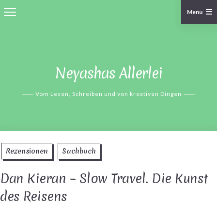
Menu
Skip
to
content
Neyashas Allerlei
Vom Lesen, Schreiben und von kreativen Dingen
Rezensionen
Sachbuch
Dan Kieran – Slow Travel. Die Kunst
des Reisens