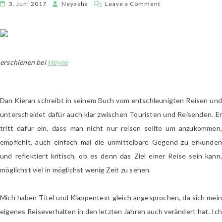
on
3. Juni 2017
Neyasha
Leave a Comment
Dan
Kieran
–
Slow
Travel.
erschienen bei
Heyne
Die
Kunst
des
Dan Kieran schreibt in seinem Buch vom entschleunigten Reisen und
Reisens
unterscheidet dafür auch klar zwischen Touristen und Reisenden. Er
tritt dafür ein, dass man nicht nur reisen sollte um anzukommen,
empfiehlt, auch einfach mal die unmittelbare Gegend zu erkunden
und reflektiert kritisch, ob es denn das Ziel einer Reise sein kann,
möglichst viel in möglichst wenig Zeit zu sehen.
Mich haben Titel und Klappentext gleich angesprochen, da sich mein
eigenes Reiseverhalten in den letzten Jahren auch verändert hat. Ich