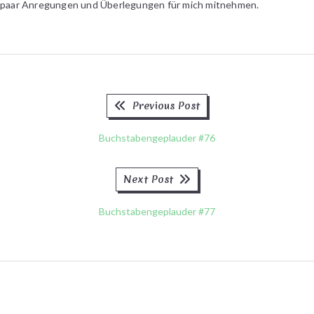
paar Anregungen und Überlegungen für mich mitnehmen.
Previous
Beitragsnavigation
Previous Post
post:
Buchstabengeplauder #76
Next
Next Post
post:
Buchstabengeplauder #77