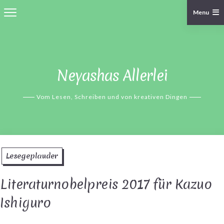
Menu
Skip
to
content
Neyashas Allerlei
Vom Lesen, Schreiben und von kreativen Dingen
Lesegeplauder
Literaturnobelpreis 2017 für Kazuo
Ishiguro