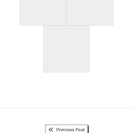
Previous
Beitragsnavigation
Previous Post