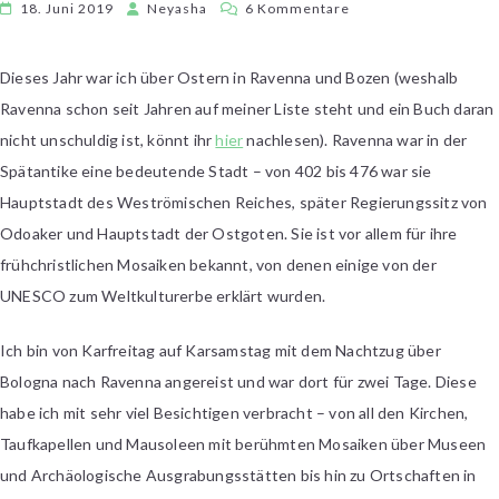
zu
18. Juni 2019
Neyasha
6 Kommentare
[Streifzüge]
Osterurlaub
Dieses Jahr war ich über Ostern in Ravenna und Bozen (weshalb
in
Ravenna schon seit Jahren auf meiner Liste steht und ein Buch daran
Ravenna
und
nicht unschuldig ist, könnt ihr
hier
nachlesen). Ravenna war in der
Bozen
Spätantike eine bedeutende Stadt – von 402 bis 476 war sie
Hauptstadt des Weströmischen Reiches, später Regierungssitz von
Odoaker und Hauptstadt der Ostgoten. Sie ist vor allem für ihre
frühchristlichen Mosaiken bekannt, von denen einige von der
UNESCO zum Weltkulturerbe erklärt wurden.
Ich bin von Karfreitag auf Karsamstag mit dem Nachtzug über
Bologna nach Ravenna angereist und war dort für zwei Tage. Diese
habe ich mit sehr viel Besichtigen verbracht – von all den Kirchen,
Taufkapellen und Mausoleen mit berühmten Mosaiken über Museen
und Archäologische Ausgrabungsstätten bis hin zu Ortschaften in