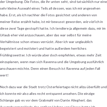
der Umgebung. Die Fotos, die ihr unten seht, sind tatsächlich nur ein
sehr kleine Auswahl eines Teils all dessen, was ich mir angesehen
habe. Erst, als ich nachher die Fotos gesichtet und anderen von
meiner Reise erzählt habe, ist mir bewusst geworden,
wie viel
ich in
diese zwei Tage gestopft hatte. Ich tendiere ja allgemein dazu, mir im
Urlaub eher viel anzuschauen, aber das war selbst für meine
Verhältnisse schon etwas verrückt. Aber ich war unglaublich
begeistert und motiviert und hatte außerdem herrliches
Frühlingswetter. Ich würde aber doch empfehlen, etwas mehr Zeit
einzuplanen, wenn man sich Ravenna und die Umgebung ausführlich
anschauen möchte. Denn einen Besuch ist Ravenna auf jeden Fall
wert!
Noch dazu war die Stadt trotz Osterfeiertage nicht allzu überfüllt und
ich konnte mir also alles recht entspannt ansehen. Die einzige
Schlange gab es vor dem Grabmahl von Dante Aliegheri; das
Ausgrabungsgelände des antiken Hafens von Classe hatte ich