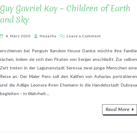
Guy Gavriel Kay – Children of Earth
and Sky
on
4. März 2020
Neyasha
Leave a Comment
Guy
Gavriel
erschienen bei Penguin Random House Danica möchte ihre Familie
Kay
rächen, indem sie sich den Piraten von Senjan anschließt. Zur selben
–
Zeit treten in der Lagunenstadt Seressa zwei junge Menschen eine
Children
Reise an: Der Maler Pero soll den Kalifen von Asharias porträtieren
of
und die Adlige Leonora ihren Ehemann in die Handelsstadt Dubrava
Earth
begleiten – in Wahrheit…
and
Sky
Read More