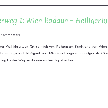
erweg 1: Wien Rodaun – Heiligenk
zu
 Kommentare
Wiener
Wallfahrerweg
er Wallfahrerweg führte mich von Rodaun am Stadtrand von Wien 
1:
hrenberge nach Heiligenkreuz. Mit einer Länge von weniger als 20
Wien
stieg. Da der Weg an diesem ersten Tag eher kurz…
Rodaun
–
Heiligenkreuz