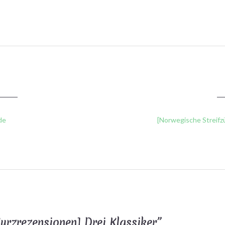
de
[Norwegische Streif
urzrezensionen] Drei Klassiker
”