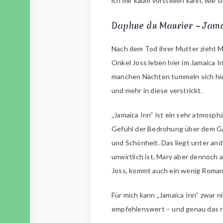
ich mir kaum vorstellen kann, wie sie
Daphne du Maurier – Jama
Nach dem Tod ihrer Mutter zieht Ma
Onkel Joss leben hier im Jamaica 
manchen Nächten tummeln sich hie
und mehr in diese verstrickt.
„Jamaica Inn“ ist ein sehr atmosp
Gefühl der Bedrohung über dem Gas
und Schönheit. Das liegt unter an
unwirtlich ist, Mary aber dennoch 
Joss, kommt auch ein wenig Romanti
Für mich kann „Jamaica Inn“ zwar n
empfehlenswert – und genau das ri