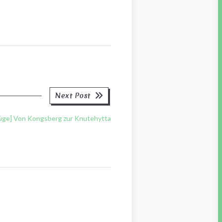
Next
Next Post
post:
züge] Von Kongsberg zur Knutehytta