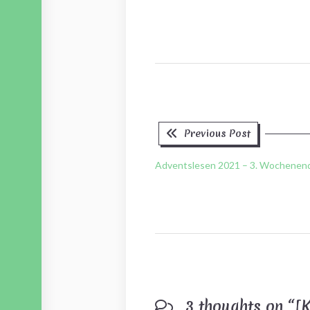
Previous
Beitragsnavigation
Previous Post
post:
Adventslesen 2021 – 3. Wochenen
3 thoughts on “
[K