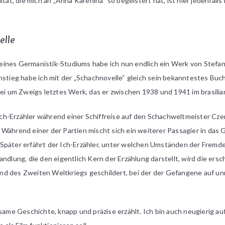
ität, die mich an „Anna Karenina“ so begeistert hat, ist hier jedenfalls
elle
ines Germanistik-Studiums habe ich nun endlich ein Werk von Stefan
nstieg habe ich mit der „Schachnovelle“ gleich sein bekanntestes Buch
bei um Zweigs letztes Werk, das er zwischen 1938 und 1941 im brasilia
r Ich-Erzähler während einer Schiffreise auf den Schachweltmeister Cz
Während einer der Partien mischt sich ein weiterer Passagier in das 
Später erfährt der Ich-Erzähler, unter welchen Umständen der Fremde
andlung, die den eigentlich Kern der Erzählung darstellt, wird die er
nd des Zweiten Weltkriegs geschildert, bei der der Gefangene auf 
lsame Geschichte, knapp und präzise erzählt. Ich bin auch neugierig au