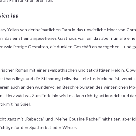
 als Film funktionieren soll.
ica Inn
ry Yellan von der heimatlichen Farm in das unwirtliche Moor von Cornw
Inn, das einst ein angesehenes Gasthaus war, um das aber nun alle ei
r zwielichtige Gestalten, die dunklen Geschäften nachgehen – und g
härischer Roman mit einer sympathischen und tatkräftigen Heldin. Obw
thaus liegt und die Stimmung teilweise sehr bedrückend ist, vermitt
derem auch an den wundervollen Beschreibungen des winterlichen Moo
ans Herz wächst. Zum Ende hin wird es dann richtig actionreich und d
k mit ins Spiel.
icht ganz mit „Rebecca“ und „Meine Cousine Rachel“ mithalten, aber i
chtige für den Spätherbst oder Winter.