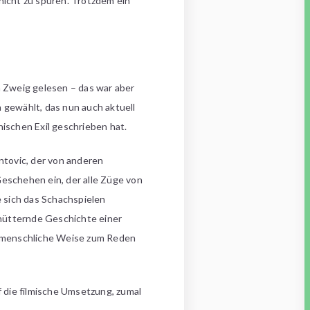
 nicht zu spüren. Trotzdem ein
 Zweig gelesen – das war aber
 gewählt, das nun auch aktuell
nischen Exil geschrieben hat.
entovic, der von anderen
Geschehen ein, der alle Züge von
 sich das Schachspielen
schütternde Geschichte einer
unmenschliche Weise zum Reden
f die filmische Umsetzung, zumal