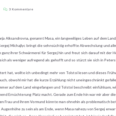
zu
a
3 Kommentare
[Kurzrezensionen]
Drei
Klassiker
rja Alksandrovna, genannt Masa, ein langweiliges Leben auf dem Land,
ergej Michajlyc bringt die sehnsüchtig erhoffte Abwechslung und allm
h ganz ihrer Schwärmerei für Sergej hin und freut sich darauf mit der 
ch als weniger aufregend als gehofft und so stürzt sie sich in Peters
ert hat, wollte ich unbedingt mehr von Tolstoi lesen und dieses Früh
uch, obwohl mir hat die kurze Erzählung nicht uneingeschränkt gefall
er auf dem Land eingefangen und Tolstoi beschreibt einfühlsam, wie
nd Ernüchterung Platz macht. Gerade zum Ende hin war mir aber dies
en Frau und ihrem Vormund könnte man ohnehin als problematisch bet
Augenhöhe zu sein als am Ende, wenn Masa nahezu von Sergej erwartet,