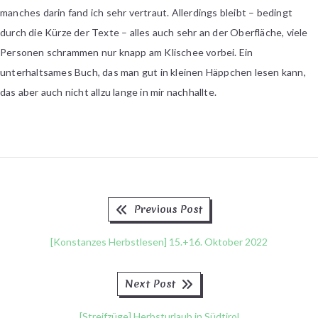
manches darin fand ich sehr vertraut. Allerdings bleibt – bedingt
durch die Kürze der Texte – alles auch sehr an der Oberfläche, viele
Personen schrammen nur knapp am Klischee vorbei. Ein
unterhaltsames Buch, das man gut in kleinen Häppchen lesen kann,
das aber auch nicht allzu lange in mir nachhallte.
Previous
Beitragsnavigation
Previous Post
post:
[Konstanzes Herbstlesen] 15.+16. Oktober 2022
Next
Next Post
post:
[Streifzüge] Herbsturlaub in Südtirol