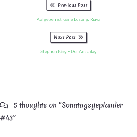
Previous
Beitragsnavigation
Previous Post
post:
Aufgeben ist keine Lösung: Riava
Next
Next Post
post:
Stephen King – Der Anschlag
5 thoughts on “
Sonntagsgeplauder
#43
”