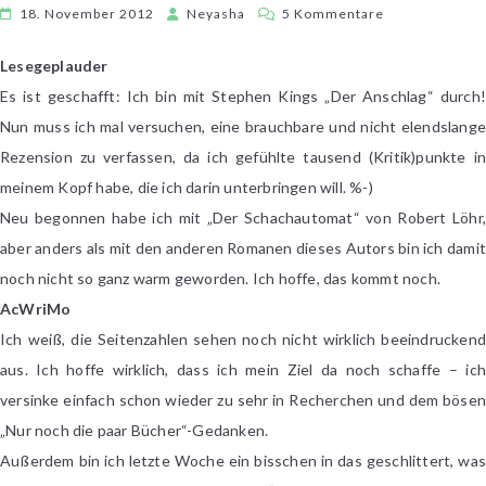
zu
18. November 2012
Neyasha
5 Kommentare
Sonntagsgepla
#43
Lesegeplauder
Es ist geschafft: Ich bin mit Stephen Kings „Der Anschlag“ durch!
Nun muss ich mal versuchen, eine brauchbare und nicht elendslange
Rezension zu verfassen, da ich gefühlte tausend (Kritik)punkte in
meinem Kopf habe, die ich darin unterbringen will. %-)
Neu begonnen habe ich mit „Der Schachautomat“ von Robert Löhr,
aber anders als mit den anderen Romanen dieses Autors bin ich damit
noch nicht so ganz warm geworden. Ich hoffe, das kommt noch.
AcWriMo
Ich weiß, die Seitenzahlen sehen noch nicht wirklich beeindruckend
aus. Ich hoffe wirklich, dass ich mein Ziel da noch schaffe – ich
versinke einfach schon wieder zu sehr in Recherchen und dem bösen
„Nur noch die paar Bücher“-Gedanken.
Außerdem bin ich letzte Woche ein bisschen in das geschlittert, was