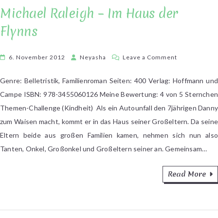
Michael Raleigh – Im Haus der
Flynns
on
6. November 2012
Neyasha
Leave a Comment
Michael
Raleigh
Genre: Belletristik, Familienroman Seiten: 400 Verlag: Hoffmann und
–
Campe ISBN: 978-3455060126 Meine Bewertung: 4 von 5 Sternchen
Im
Themen-Challenge (Kindheit) Als ein Autounfall den 7jährigen Danny
Haus
zum Waisen macht, kommt er in das Haus seiner Großeltern. Da seine
der
Eltern beide aus großen Familien kamen, nehmen sich nun also
Flynns
Tanten, Onkel, Großonkel und Großeltern seiner an. Gemeinsam…
Read More