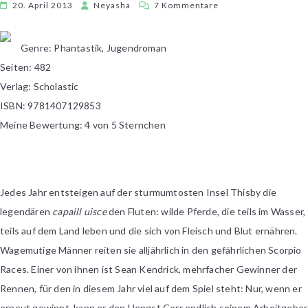
zu
20. April 2013
Neyasha
7 Kommentare
Maggie
Stiefvater
Genre: Phantastik, Jugendroman
–
Seiten: 482
The
Scorpio
Verlag: Scholastic
Races
ISBN: 9781407129853
Meine Bewertung: 4 von 5 Sternchen
Jedes Jahr entsteigen auf der sturmumtosten Insel Thisby die
legendären
capaill uisce
den Fluten: wilde Pferde, die teils im Wasser,
teils auf dem Land leben und die sich von Fleisch und Blut ernähren.
Wagemutige Männer reiten sie alljährlich in den gefährlichen Scorpio
Races. Einer von ihnen ist Sean Kendrick, mehrfacher Gewinner der
Rennen, für den in diesem Jahr viel auf dem Spiel steht: Nur, wenn er
erneut gewinnt, kann er den Hengst Corr endlich seinem Arbeitgeber