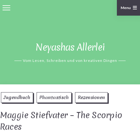
Menu
Skip
to
content
Neyashas Allerlei
Vom Lesen, Schreiben und von kreativen Dingen
Jugendbuch
Phantastisch
Rezensionen
Maggie Stiefvater – The Scorpio
Races