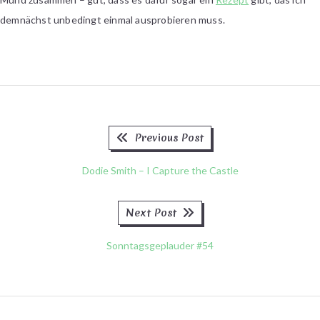
demnächst unbedingt einmal ausprobieren muss.
Previous
Beitragsnavigation
Previous Post
post:
Dodie Smith – I Capture the Castle
Next
Next Post
post:
Sonntagsgeplauder #54