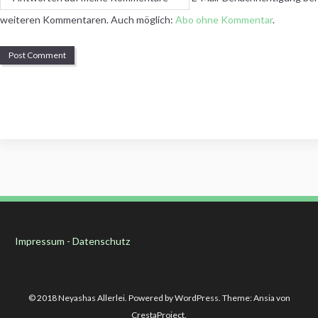
weiteren Kommentaren. Auch möglich:
Abo ohne Kommentar
.
Impressum
-
Datenschutz
© 2018 Neyashas Allerlei. Powered by WordPress. Theme: Ansia von
CrestaProject.