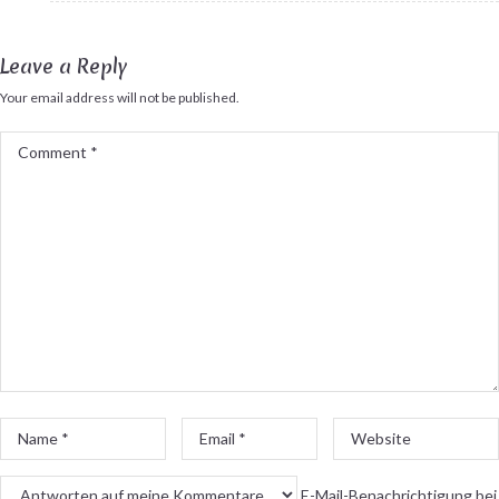
Leave a Reply
Your email address will not be published.
Comment
*
Name
Email
Website
*
*
E-Mail-Benachrichtigung bei