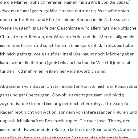
die die Männer auf sich nehmen, kamen mir zu groß vor, die
capaill
uisce
manchmal gar zu gefährlich und blutrünstig. Wer würde sich
denn nur für Ruhm und Ehre bei einem Rennen in die Nähe solcher
Wesen wagen? Im Laufe der Geschichte wird allerdings der kultische
Charakter der Rennen, der Wasserpferde und des Meeres allgemein
immer deutlicher und sorgt für ein stimmigeres Bild. Trotzdem habe
ich mich gefragt, wie es auf der Insel überhaupt noch Männer geben
kann, wenn die Rennen (großteils auch schon im Vorfeld) jedes Jahr
für den Tod mehrerer Teilnehmer verantwortlich sind.
Abgesehen von diesen Unstimmigkeiten konnte mich der Roman aber
ganz und gar überzeugen. Obwohl es recht grausam und blutig
zugeht, ist die Grundstimmung dennoch eher ruhig. „The Scorpio
Races“ lebt nicht von Action, sondern von interessanten Figuren und
unglaublich bildhaften Beschreibungen. Die raue Insel Thisby, der
immer mehr Bewohner den Rücken kehren, die Sean und Puck aber so
sehr lieben, ist eines der schönsten Settings, das mir jemals beim