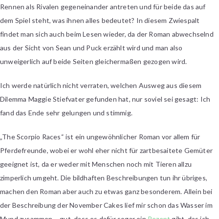
Rennen als Rivalen gegeneinander antreten und für beide das auf
dem Spiel steht, was ihnen alles bedeutet? In diesem Zwiespalt
findet man sich auch beim Lesen wieder, da der Roman abwechselnd
aus der Sicht von Sean und Puck erzählt wird und man also
unweigerlich auf beide Seiten gleichermaßen gezogen wird.
Ich werde natürlich nicht verraten, welchen Ausweg aus diesem
Dilemma Maggie Stiefvater gefunden hat, nur soviel sei gesagt: Ich
fand das Ende sehr gelungen und stimmig.
„The Scorpio Races“ ist ein ungewöhnlicher Roman vor allem für
Pferdefreunde, wobei er wohl eher nicht für zartbesaitete Gemüter
geeignet ist, da er weder mit Menschen noch mit Tieren allzu
zimperlich umgeht. Die bildhaften Beschreibungen tun ihr übriges,
machen den Roman aber auch zu etwas ganz besonderem. Allein bei
der Beschreibung der November Cakes lief mir schon das Wasser im
Mund zusammen – gut, dass es dafür sogar ein
Rezept
gibt, das ich