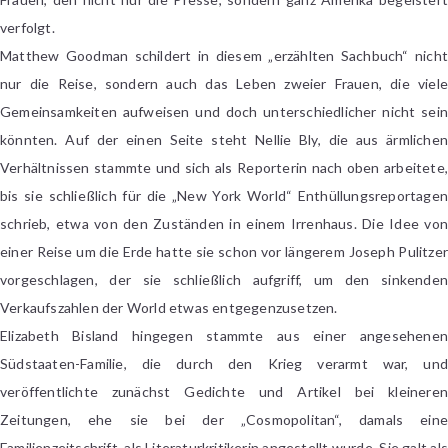
verfolgt.
Matthew Goodman schildert in diesem „erzählten Sachbuch“ nicht
nur die Reise, sondern auch das Leben zweier Frauen, die viele
Gemeinsamkeiten aufweisen und doch unterschiedlicher nicht sein
könnten. Auf der einen Seite steht Nellie Bly, die aus ärmlichen
Verhältnissen stammte und sich als Reporterin nach oben arbeitete,
bis sie schließlich für die „New York World“ Enthüllungsreportagen
schrieb, etwa von den Zuständen in einem Irrenhaus. Die Idee von
einer Reise um die Erde hatte sie schon vor längerem Joseph Pulitzer
vorgeschlagen, der sie schließlich aufgriff, um den sinkenden
Verkaufszahlen der World etwas entgegenzusetzen.
Elizabeth Bisland hingegen stammte aus einer angesehenen
Südstaaten-Familie, die durch den Krieg verarmt war, und
veröffentlichte zunächst Gedichte und Artikel bei kleineren
Zeitungen, ehe sie bei der „Cosmopolitan“, damals eine
Familienzeitschrift, als Literaturkritikerin angestellt wurde. Sie galt als