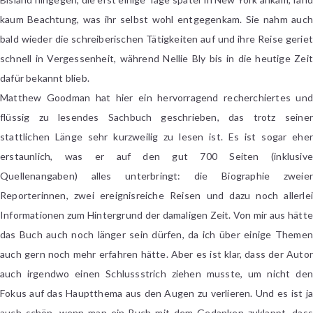
kaum Beachtung, was ihr selbst wohl entgegenkam. Sie nahm auch
bald wieder die schreiberischen Tätigkeiten auf und ihre Reise geriet
schnell in Vergessenheit, während Nellie Bly bis in die heutige Zeit
dafür bekannt blieb.
Matthew Goodman hat hier ein hervorragend recherchiertes und
flüssig zu lesendes Sachbuch geschrieben, das trotz seiner
stattlichen Länge sehr kurzweilig zu lesen ist. Es ist sogar eher
erstaunlich, was er auf den gut 700 Seiten (inklusive
Quellenangaben) alles unterbringt: die Biographie zweier
Reporterinnen, zwei ereignisreiche Reisen und dazu noch allerlei
Informationen zum Hintergrund der damaligen Zeit. Von mir aus hätte
das Buch auch noch länger sein dürfen, da ich über einige Themen
auch gern noch mehr erfahren hätte. Aber es ist klar, dass der Autor
auch irgendwo einen Schlussstrich ziehen musste, um nicht den
Fokus auf das Hauptthema aus den Augen zu verlieren. Und es ist ja
auch schön, wenn man ein Buch mit dem Gedanken zuklappt, dass