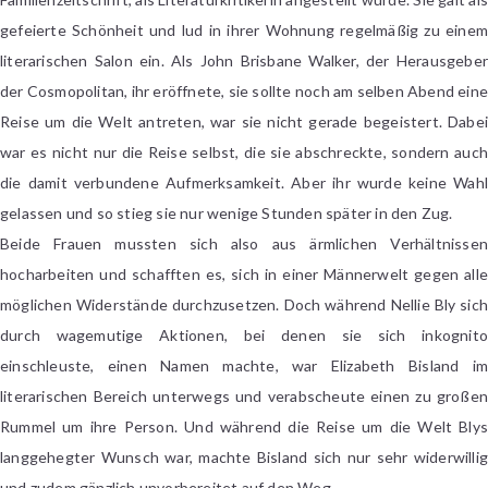
gefeierte Schönheit und lud in ihrer Wohnung regelmäßig zu einem
literarischen Salon ein. Als John Brisbane Walker, der Herausgeber
der Cosmopolitan, ihr eröffnete, sie sollte noch am selben Abend eine
Reise um die Welt antreten, war sie nicht gerade begeistert. Dabei
war es nicht nur die Reise selbst, die sie abschreckte, sondern auch
die damit verbundene Aufmerksamkeit. Aber ihr wurde keine Wahl
gelassen und so stieg sie nur wenige Stunden später in den Zug.
Beide Frauen mussten sich also aus ärmlichen Verhältnissen
hocharbeiten und schafften es, sich in einer Männerwelt gegen alle
möglichen Widerstände durchzusetzen. Doch während Nellie Bly sich
durch wagemutige Aktionen, bei denen sie sich inkognito
einschleuste, einen Namen machte, war Elizabeth Bisland im
literarischen Bereich unterwegs und verabscheute einen zu großen
Rummel um ihre Person. Und während die Reise um die Welt Blys
langgehegter Wunsch war, machte Bisland sich nur sehr widerwillig
und zudem gänzlich unvorbereitet auf den Weg.