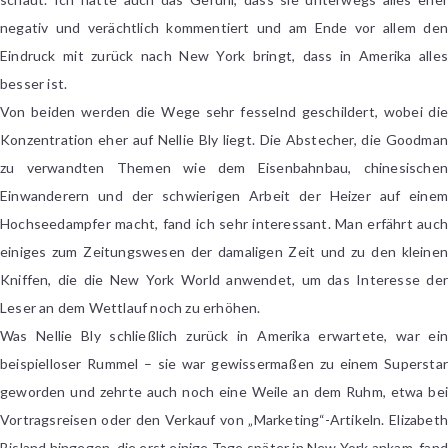
negativ und verächtlich kommentiert und am Ende vor allem den
Eindruck mit zurück nach New York bringt, dass in Amerika alles
besser ist.
Von beiden werden die Wege sehr fesselnd geschildert, wobei die
Konzentration eher auf Nellie Bly liegt. Die Abstecher, die Goodman
zu verwandten Themen wie dem Eisenbahnbau, chinesischen
Einwanderern und der schwierigen Arbeit der Heizer auf einem
Hochseedampfer macht, fand ich sehr interessant. Man erfährt auch
einiges zum Zeitungswesen der damaligen Zeit und zu den kleinen
Kniffen, die die New York World anwendet, um das Interesse der
Leser an dem Wettlauf noch zu erhöhen.
Was Nellie Bly schließlich zurück in Amerika erwartete, war ein
beispielloser Rummel – sie war gewissermaßen zu einem Superstar
geworden und zehrte auch noch eine Weile an dem Ruhm, etwa bei
Vortragsreisen oder den Verkauf von „Marketing“-Artikeln. Elizabeth
Bisland hingegen, die erst einige Tage später in New York ankam, fand