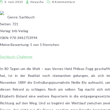
zu
3. Juni 2015
Neyasha
8 Kommentare
Matthew
Goodman
Genre: Sachbuch
–
Seiten: 721
In
72
Verlag: btb Verlag
Tagen
ISBN: 978-3442753994
um
Meine Bewertung: 5 von 5 Sternchen
die
Welt
Sachbuch-Challenge
In 80 Tagen um die Welt – was Vernes Held Phileas Fogg geschafft
hat, ist in der Realität noch niemandem gelungen, als sich im
November 1889 die Enthüllungsjournalistin Nellie Bly aufmacht, um
diesen Rekord zu schlagen. Noch am selben Tag macht sich mit
Elizabeth Bisland eine weitere Reporterin in die entgegengesetzte
Richtung auf den Weg. Und so beginnt ein Wettlauf zwischen zwei
Frauen, den nicht nur die Presse, sondern ganz Amerika begeistert