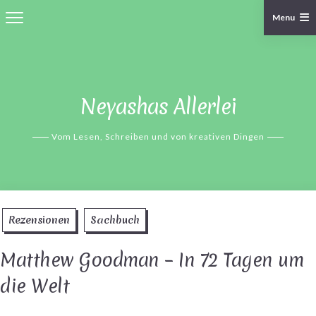
Menu
Skip
to
content
Neyashas Allerlei
Vom Lesen, Schreiben und von kreativen Dingen
Rezensionen
Sachbuch
Matthew Goodman – In 72 Tagen um
die Welt