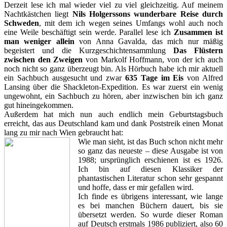
Derzeit lese ich mal wieder viel zu viel gleichzeitig. Auf meinem
Nachtkästchen liegt
Nils Holgerssons wunderbare Reise durch
Schweden
, mit dem ich wegen seines Umfangs wohl auch noch
eine Weile beschäftigt sein werde. Parallel lese ich
Zusammen ist
man weniger allein
von Anna Gavalda, das mich nur mäßig
begeistert und die Kurzgeschichtensammlung
Das Flüstern
zwischen den Zweigen
von Markolf Hoffmann, von der ich auch
noch nicht so ganz überzeugt bin. Als Hörbuch habe ich mir aktuell
ein Sachbuch ausgesucht und zwar
635 Tage im Eis
von Alfred
Lansing über die Shackleton-Expedition. Es war zuerst ein wenig
ungewohnt, ein Sachbuch zu hören, aber inzwischen bin ich ganz
gut hineingekommen.
Außerdem hat mich nun auch endlich mein Geburtstagsbuch
erreicht, das aus Deutschland kam und dank Poststreik einen Monat
lang zu mir nach Wien gebraucht hat:
Wie man sieht, ist das Buch schon nicht mehr
so ganz das neueste – diese Ausgabe ist von
1988; ursprünglich erschienen ist es 1926.
Ich bin auf diesen Klassiker der
phantastischen Literatur schon sehr gespannt
und hoffe, dass er mir gefallen wird.
Ich finde es übrigens interessant, wie lange
es bei manchen Büchern dauert, bis sie
übersetzt werden. So wurde dieser Roman
auf Deutsch erstmals 1986 publiziert, also 60