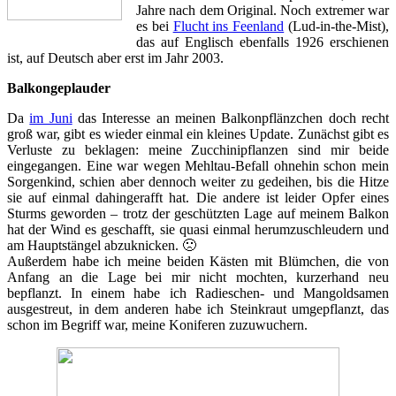
Jahre nach dem Original. Noch extremer war
es bei
Flucht ins Feenland
(Lud-in-the-Mist),
das auf Englisch ebenfalls 1926 erschienen
ist, auf Deutsch aber erst im Jahr 2003.
Balkongeplauder
Da
im Juni
das Interesse an meinen Balkonpflänzchen doch recht
groß war, gibt es wieder einmal ein kleines Update. Zunächst gibt es
Verluste zu beklagen: meine Zucchinipflanzen sind mir beide
eingegangen. Eine war wegen Mehltau-Befall ohnehin schon mein
Sorgenkind, schien aber dennoch weiter zu gedeihen, bis die Hitze
sie auf einmal dahingerafft hat. Die andere ist leider Opfer eines
Sturms geworden – trotz der geschützten Lage auf meinem Balkon
hat der Wind es geschafft, sie quasi einmal herumzuschleudern und
am Hauptstängel abzuknicken. 🙁
Außerdem habe ich meine beiden Kästen mit Blümchen, die von
Anfang an die Lage bei mir nicht mochten, kurzerhand neu
bepflanzt. In einem habe ich Radieschen- und Mangoldsamen
ausgestreut, in dem anderen habe ich Steinkraut umgepflanzt, das
schon im Begriff war, meine Koniferen zuzuwuchern.