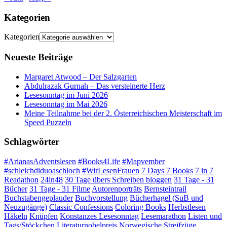
Kategorien
Kategorien
Neueste Beiträge
Margaret Atwood – Der Salzgarten
Abdulrazak Gurnah – Das versteinerte Herz
Lesesonntag im Juni 2026
Lesesonntag im Mai 2026
Meine Teilnahme bei der 2. Österreichischen Meisterschaft im
Speed Puzzeln
Schlagwörter
#ArianasAdventslesen
#Books4Life
#Mapvember
#schleichdiduoaschloch
#WirLesenFrauen
7 Days 7 Books
7 in 7
Readathon
24in48
30 Tage übers Schreiben bloggen
31 Tage - 31
Bücher
31 Tage - 31 Filme
Autorenporträts
Bernsteintrail
Buchstabengeplauder
Buchvorstellung
Bücherhagel (SuB und
Neuzugänge)
Classic Confessions
Coloring Books
Herbstlesen
Häkeln
Knüpfen
Konstanzes Lesesonntag
Lesemarathon
Listen und
Tags/Stöckchen
Literaturnobelpreis
Norwegische Streifzüge