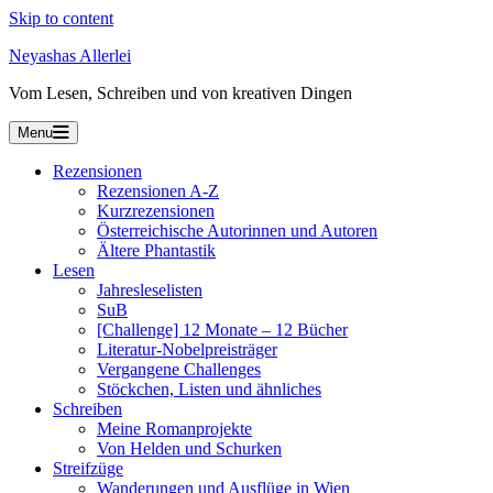
Skip to content
Neyashas Allerlei
Vom Lesen, Schreiben und von kreativen Dingen
Menu
Rezensionen
Rezensionen A-Z
Kurzrezensionen
Österreichische Autorinnen und Autoren
Ältere Phantastik
Lesen
Jahresleselisten
SuB
[Challenge] 12 Monate – 12 Bücher
Literatur-Nobelpreisträger
Vergangene Challenges
Stöckchen, Listen und ähnliches
Schreiben
Meine Romanprojekte
Von Helden und Schurken
Streifzüge
Wanderungen und Ausflüge in Wien