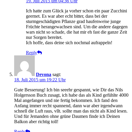
19. Juli 2015 um 04:36 Uhr
Ich hatte zum Glück ja vorher schon ein paar Zucchini
geernet. Es war aber echt bitter, dass bei der
sturmgeschädigten Pflanze grad haufenweise junge
Früchte herangewachsen sind. Um die andere dagegen
wars nicht so schade, die hat mir eh fast die ganze Zeit
nur Sorgen bereitet.
Ich hoffe, dass deine sich nochmal aufrappeln!
Reply
Devona
sagt:
18. Juli 2015 um 19:22 Uhr
Gute Besserung! Ich bin seeehr gespannt, wie Dir das Nils
Holgersson Buch zusagt, ich habe das als Kind gefühlte 4000
Mal angefangen und nie fertig bekommen. Ich fand den
Anfang immer recht spannend, dann war aber irgendwann
schnell die Luft raus, vllt. sollte man das nicht als Kind lesen.
Und für Jemanden ohne grüne Daumen finde ich Deinen
Balkon aber richtig toll!
Reply