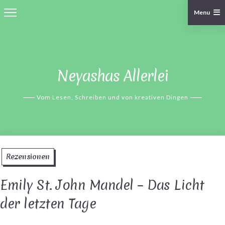
Menu
Skip
to
content
Neyashas Allerlei
Vom Lesen, Schreiben und von kreativen Dingen
Rezensionen
Emily St. John Mandel – Das Licht
der letzten Tage