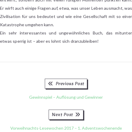
Er wirft auch einige Fragen auf, etwa, was unser Leben ausmacht, was
Zivilisation für uns bedeutet und wie eine Gesellschaft mit so einer
Katastrophe umgehen kann.
Ein sehr interessantes und ungewöhnliches Buch, das mitunter
etwas sperrig ist – aber es lohnt sich dranzubleiben!
Previous
Beitragsnavigation
Previous Post
post:
Gewinnspiel – Auflösung und Gewinner
Next
Next Post
post:
Vorweihnachts-Lesewochen 2017 – 1. Adventswochenende