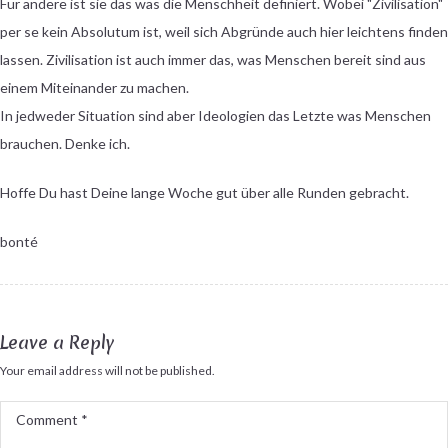
Für andere ist sie das was die Menschheit definiert. Wobei "Zivilisation"
per se kein Absolutum ist, weil sich Abgründe auch hier leichtens finden
lassen. Zivilisation ist auch immer das, was Menschen bereit sind aus
einem Miteinander zu machen.
In jedweder Situation sind aber Ideologien das Letzte was Menschen
brauchen. Denke ich.
Hoffe Du hast Deine lange Woche gut über alle Runden gebracht.
bonté
Leave a Reply
Your email address will not be published.
Comment
*