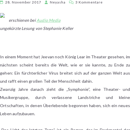
zu
28. November 2017
Neyasha
3 Kommentare
Emily
St.
erschienen bei
Audio Media
John
ungekürzte Lesung von Stephanie Keller
Mandel
–
Das
Licht
In einem Moment hat Jeevan noch König Lear im Theater gesehen, i
der
letzten
nächsten scheint bereits die Welt, wie er sie kannte, zu Ende zu
Tage
gehen: Ein fürchterlicher Virus breitet sich auf der ganzen Welt aus
und rafft einen großen Teil der Menschheit dahin.
Zwanzig Jahre danach zieht die „Symphonie“, eine Theater- und
Musikergruppe, durch verlassene Landstriche und kleine
Ortschaften, in denen Überlebende begonnen haben, sich ein neues
Leben aufzubauen.
„Das Licht der letzten Tage“ ist ein Roman, der im Deckmantel der