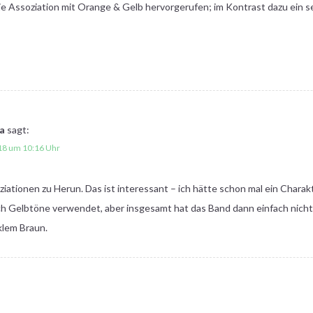
 die Assoziation mit Orange & Gelb hervorgerufen; im Kontrast dazu ein s
a
sagt:
018 um 10:16 Uhr
iationen zu Herun. Das ist interessant – ich hätte schon mal ein Charak
ch Gelbtöne verwendet, aber insgesamt hat das Band dann einfach nicht
klem Braun.