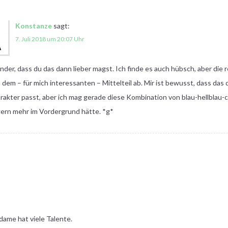
Konstanze
sagt:
7. Juli 2018 um 20:07 Uhr
der, dass du das dann lieber magst. Ich finde es auch hübsch, aber die 
 dem – für mich interessanten – Mittelteil ab. Mir ist bewusst, dass das
akter passt, aber ich mag gerade diese Kombination von blau-hellblau-c
gern mehr im Vordergrund hätte. *g*
dame hat viele Talente.