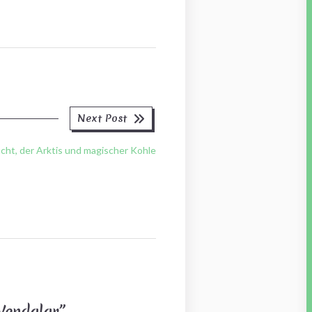
Next
Next Post
post:
ht, der Arktis und magischer Kohle