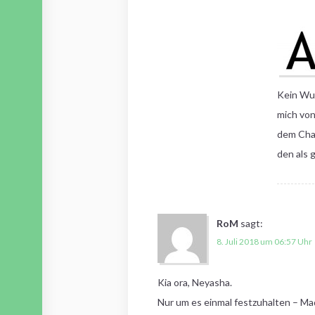
Kein Wun
mich von
dem Char
den als 
RoM
sagt:
8. Juli 2018 um 06:57 Uhr
Kia ora, Neyasha.
Nur um es einmal festzuhalten – Ma