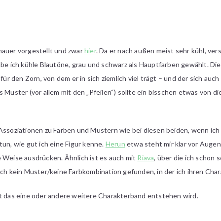
nauer vorgestellt und zwar
hier
. Da er nach außen meist sehr kühl, ve
abe ich kühle Blautöne, grau und schwarz als Hauptfarben gewählt. Die
 für den Zorn, von dem er in sich ziemlich viel trägt – und der sich au
s Muster (vor allem mit den „Pfeilen“) sollte ein bisschen etwas von d
Assoziationen zu Farben und Mustern wie bei diesen beiden, wenn ich 
tun, wie gut ich eine Figur kenne.
Herun
etwa steht mir klar vor Augen,
e Weise ausdrücken. Ähnlich ist es auch mit
Riava
, über die ich schon 
och kein Muster/keine Farbkombination gefunden, in der ich ihren Char
ft das eine oder andere weitere Charakterband entstehen wird.