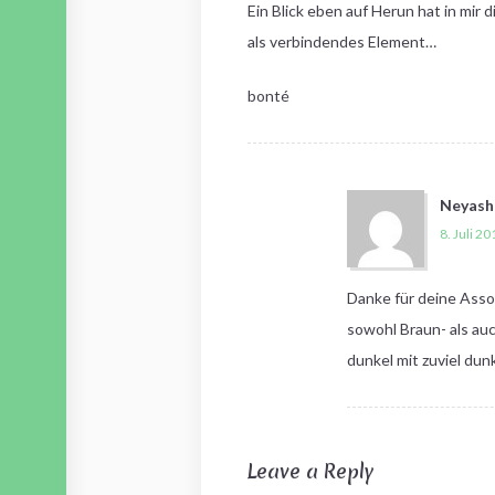
Ein Blick eben auf Herun hat in mir
als verbindendes Element…
bonté
Neyash
8. Juli 2
Danke für deine Assoz
sowohl Braun- als au
dunkel mit zuviel dun
Leave a Reply