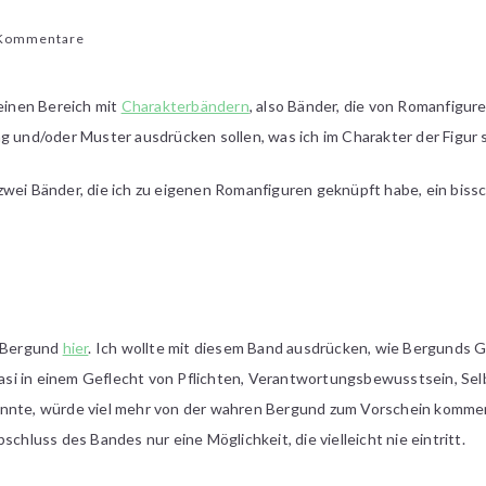
zu
Kommentare
[Knüpfereien]
Charakterbänder:
leinen Bereich mit
Charakterbändern
, also Bänder, die von Romanfigur
Bergund
g und/oder Muster ausdrücken sollen, was ich im Charakter der Figur 
und
Vendalar
zwei Bänder, die ich zu eigenen Romanfiguren geknüpft habe, ein biss
n Bergund
hier
. Ich wollte mit diesem Band ausdrücken, wie Bergunds
quasi in einem Geflecht von Pflichten, Verantwortungsbewusstsein, Sel
nnte, würde viel mehr von der wahren Bergund zum Vorschein kommen. 
schluss des Bandes nur eine Möglichkeit, die vielleicht nie eintritt.