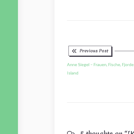
Previous
Beitragsnavigation
Previous Post
post:
Anne Siegel – Frauen, Fische, Fjord
Island