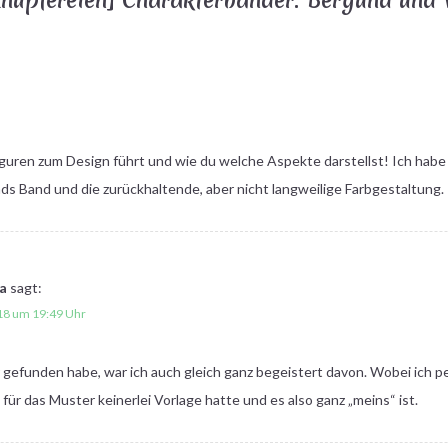
nüpfereien] Charakterbänder: Bergund und 
iguren zum Design führt und wie du welche Aspekte darstellst! Ich habe
s Band und die zurückhaltende, aber nicht langweilige Farbgestaltung.
a
sagt:
018 um 19:49 Uhr
 gefunden habe, war ich auch gleich ganz begeistert davon. Wobei ich pe
a für das Muster keinerlei Vorlage hatte und es also ganz „meins“ ist.