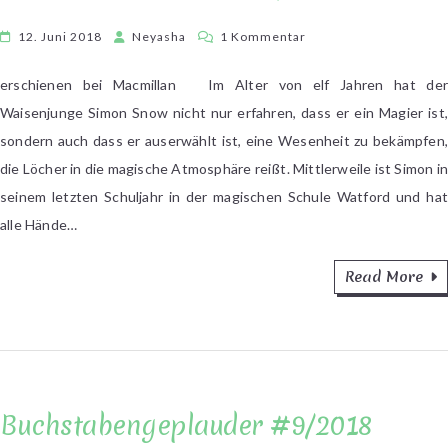
zu
12. Juni 2018
Neyasha
1 Kommentar
Rainbow
Rowell
erschienen bei Macmillan Im Alter von elf Jahren hat der
–
Waisenjunge Simon Snow nicht nur erfahren, dass er ein Magier ist,
Carry
sondern auch dass er auserwählt ist, eine Wesenheit zu bekämpfen,
On
die Löcher in die magische Atmosphäre reißt. Mittlerweile ist Simon i
seinem letzten Schuljahr in der magischen Schule Watford und hat
alle Hände…
Read More
Buchstabengeplauder #9/2018