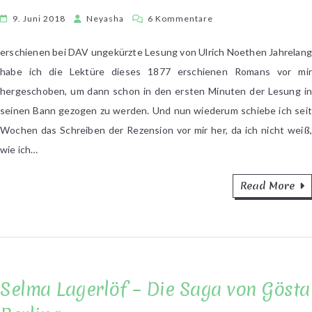
zu
9. Juni 2018
Neyasha
6 Kommentare
Lew
Tolstoi
erschienen bei DAV ungekürzte Lesung von Ulrich Noethen Jahrelan
–
habe ich die Lektüre dieses 1877 erschienen Romans vor mir
Anna
hergeschoben, um dann schon in den ersten Minuten der Lesung in
Karenina
seinen Bann gezogen zu werden. Und nun wiederum schiebe ich seit
Wochen das Schreiben der Rezension vor mir her, da ich nicht weiß,
wie ich…
Read More
Selma Lagerlöf – Die Saga von Gösta