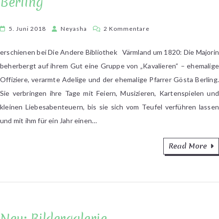
Berling
zu
5. Juni 2018
Neyasha
2 Kommentare
Selma
Lagerlöf
erschienen bei Die Andere Bibliothek Värmland um 1820: Die Majorin
–
beherbergt auf ihrem Gut eine Gruppe von „Kavalieren“ – ehemalige
Die
Offiziere, verarmte Adelige und der ehemalige Pfarrer Gösta Berling.
Saga
Sie verbringen ihre Tage mit Feiern, Musizieren, Kartenspielen und
von
kleinen Liebesabenteuern, bis sie sich vom Teufel verführen lassen
Gösta
und mit ihm für ein Jahr einen…
Berling
Read More
Neu: Bildergalerie