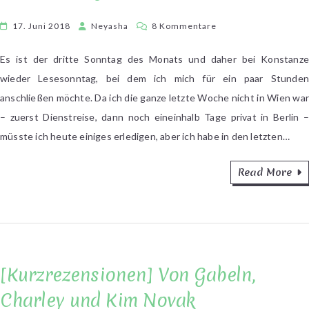
zu
17. Juni 2018
Neyasha
8 Kommentare
Lesesonntag
im
Es ist der dritte Sonntag des Monats und daher bei Konstanze
Juni
wieder Lesesonntag, bei dem ich mich für ein paar Stunden
anschließen möchte. Da ich die ganze letzte Woche nicht in Wien war
– zuerst Dienstreise, dann noch eineinhalb Tage privat in Berlin –
müsste ich heute einiges erledigen, aber ich habe in den letzten…
Read More
[Kurzrezensionen] Von Gabeln,
Charley und Kim Novak