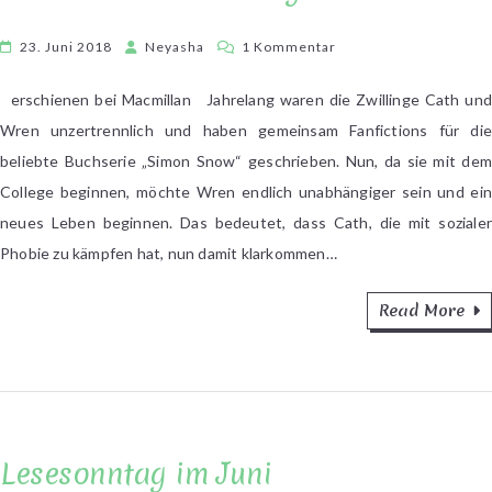
zu
23. Juni 2018
Neyasha
1 Kommentar
Rainbow
Rowell
erschienen bei Macmillan Jahrelang waren die Zwillinge Cath und
–
Wren unzertrennlich und haben gemeinsam Fanfictions für die
Fangirl
beliebte Buchserie „Simon Snow“ geschrieben. Nun, da sie mit dem
College beginnen, möchte Wren endlich unabhängiger sein und ein
neues Leben beginnen. Das bedeutet, dass Cath, die mit sozialer
Phobie zu kämpfen hat, nun damit klarkommen…
Read More
Lesesonntag im Juni