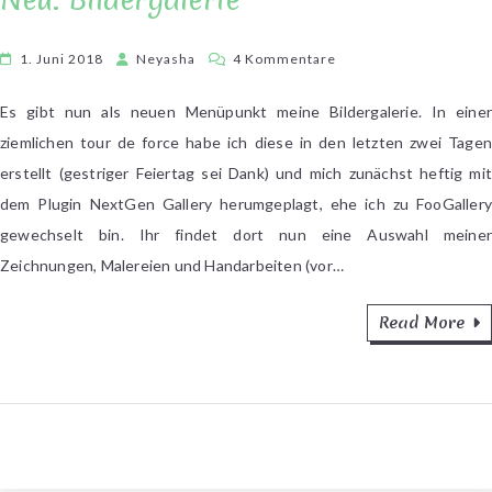
zu
1. Juni 2018
Neyasha
4 Kommentare
Neu:
Bildergalerie
Es gibt nun als neuen Menüpunkt meine Bildergalerie. In einer
ziemlichen tour de force habe ich diese in den letzten zwei Tagen
erstellt (gestriger Feiertag sei Dank) und mich zunächst heftig mit
dem Plugin NextGen Gallery herumgeplagt, ehe ich zu FooGallery
gewechselt bin. Ihr findet dort nun eine Auswahl meiner
Zeichnungen, Malereien und Handarbeiten (vor…
Read More