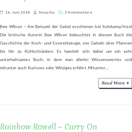
zu
16. Juni 2018
Neyasha
2 Kommentare
[Kurzrezensionen]
Von
Bee Wilson – Am Beispiel der Gabel erschienen bei Suhrkamp/Insel
Gabeln,
Die britische Autorin Bee Wilson beleuchtet in diesem Buch die
Charley
Geschichte der Koch- und Esswerkzeuge, von Gabeln über Pfannen
und
bis hin zu Kühlschränken. Es handelt sich dabei um ein sehr
Kim
unterhaltsames Buch, in dem man allerlei Wissenswertes und
Novak
mitunter auch Kurioses oder Witziges erfährt. Mitunter…
Read More
Rainbow Rowell – Carry On