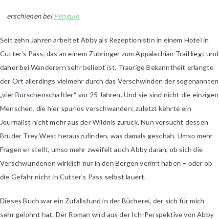
Miranda
erschienen bei
Penguin
–
Der
Seit zehn Jahren arbeitet Abby als Rezeptionistin in einem Hotel in
Pfad
Cutter’s Pass, das an einem Zubringer zum Appalachian Trail liegt und
daher bei Wanderern sehr beliebt ist. Traurige Bekanntheit erlangte
der Ort allerdings vielmehr durch das Verschwinden der sogenannten
„vier Burschenschaftler“ vor 25 Jahren. Und sie sind nicht die einzigen
Menschen, die hier spurlos verschwanden; zuletzt kehrte ein
Journalist nicht mehr aus der Wildnis zurück. Nun versucht dessen
Bruder Trey West herauszufinden, was damals geschah. Umso mehr
Fragen er stellt, umso mehr zweifelt auch Abby daran, ob sich die
Verschwundenen wirklich nur in den Bergen verirrt haben – oder ob
die Gefahr nicht in Cutter’s Pass selbst lauert.
Dieses Buch war ein Zufallsfund in der Bücherei, der sich für mich
sehr gelohnt hat. Der Roman wird aus der Ich-Perspektive von Abby