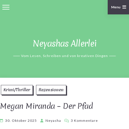
Menu
Skip
to
content
Neyashas Allerlei
Vom Lesen, Schreiben und von kreativen Dingen
Krimi/Thriller
Rezensionen
Megan Miranda – Der Pfad
zu
30. Oktober 2025
Neyasha
3 Kommentare
Megan