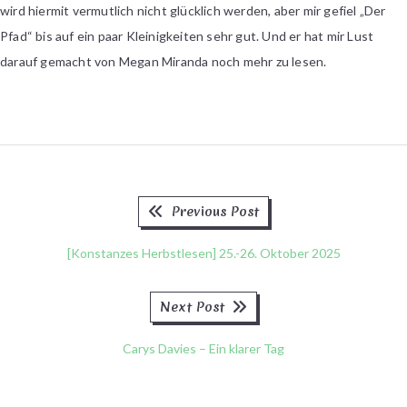
wird hiermit vermutlich nicht glücklich werden, aber mir gefiel „Der
Pfad“ bis auf ein paar Kleinigkeiten sehr gut. Und er hat mir Lust
darauf gemacht von Megan Miranda noch mehr zu lesen.
Previous
Beitragsnavigation
Previous Post
post:
[Konstanzes Herbstlesen] 25.-26. Oktober 2025
Next
Next Post
post:
Carys Davies – Ein klarer Tag