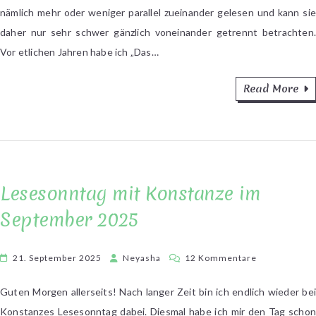
Hotel“
nämlich mehr oder weniger parallel zueinander gelesen und kann sie
und
daher nur sehr schwer gänzlich voneinander getrennt betrachten.
„Sea
Vor etlichen Jahren habe ich „Das…
of
Tranquility“
von
Read More
Emily
St.
John
Mandel
Lesesonntag mit Konstanze im
September 2025
zu
21. September 2025
Neyasha
12 Kommentare
Lesesonntag
mit
Guten Morgen allerseits! Nach langer Zeit bin ich endlich wieder bei
Konstanze
Konstanzes Lesesonntag dabei. Diesmal habe ich mir den Tag schon