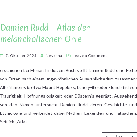
Damien Rudd – Atlas der
melancholischen Orte
on
7. Oktober 2025
Neyasha
Leave a Comment
Damien
Rudd
erschienen bei Merian In diesem Buch stellt Damien Rudd eine Reihe
–
von Orten nach einem ungewöhnlichen Auswahlkriterium zusammen:
Atlas
Alle Namen wie etwa Mount Hopeless, Lonelyville oder Elend sind von
der
Traurigkeit, Hoffnungslosigkeit oder Düsternis geprägt. Ausgehend
melancholisch
von den Namen untersucht Damien Rudd deren Geschichte und
Orte
Etymologie und verbindet dabei Mythen, Legenden und Tatsachen.
Seit ich „Atlas…