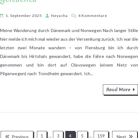
zu
1. September 2025
Neyasha
4 Kommentare
Buchstabengepl
#1/2025:
Meine Wanderung durch Dänemark und Norwegen Nach langer Stille
Weitwanderung
hier melde ich mich mal wieder aus der Versenkung zurück. Ich war die
Gemaltes
letzten zwei Monate wandern – von Flensburg bin ich durch
und
Dänemark bis Hirtshals gewandert, habe die Fähre nach Norwegen
Gelesenes
genommen und bin dort auf Olavswegen (einem Netz von
Pilgerwegen) nach Trondheim gewandert. Ich…
Read More
Seitennummerierung
1
…
3
4
5
…
159
Previous
Next