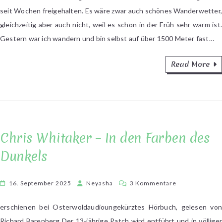
im
seit Wochen freigehalten. Es wäre zwar auch schönes Wanderwetter,
September
gleichzeitig aber auch nicht, weil es schon in der Früh sehr warm ist.
2025
Gestern war ich wandern und bin selbst auf über 1500 Meter fast…
Read More
Chris Whitaker – In den Farben des
Dunkels
zu
16. September 2025
Neyasha
3 Kommentare
Chris
Whitaker
erschienen bei Osterwoldaudioungekürztes Hörbuch, gelesen von
–
Richard Barenberg Der 13-jährige Patch wird entführt und in völliger