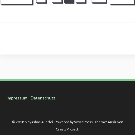
der
Beiträge
Impressum
-
Datenschutz
© 2018 Neyashas Allerlei. Powered by WordPress. Theme: Ansia von
CrestaProject.