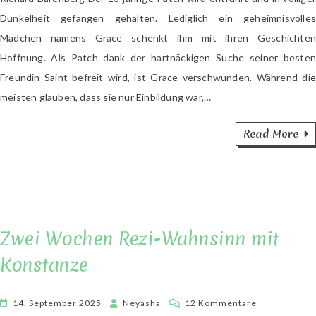
In
Dunkelheit gefangen gehalten. Lediglich ein geheimnisvolles
den
Mädchen namens Grace schenkt ihm mit ihren Geschichten
Farben
Hoffnung. Als Patch dank der hartnäckigen Suche seiner besten
des
Freundin Saint befreit wird, ist Grace verschwunden. Während die
Dunkels
meisten glauben, dass sie nur Einbildung war,…
Read More
Zwei Wochen Rezi-Wahnsinn mit
Konstanze
zu
14. September 2025
Neyasha
12 Kommentare