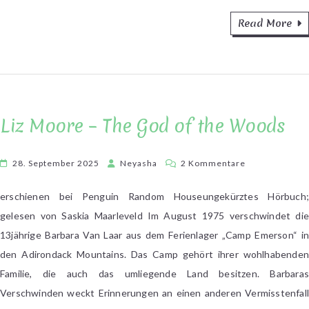
Read More
Liz Moore – The God of the Woods
zu
28. September 2025
Neyasha
2 Kommentare
Liz
Moore
erschienen bei Penguin Random Houseungekürztes Hörbuch;
–
gelesen von Saskia Maarleveld Im August 1975 verschwindet die
The
13jährige Barbara Van Laar aus dem Ferienlager „Camp Emerson“ in
God
den Adirondack Mountains. Das Camp gehört ihrer wohlhabenden
of
Familie, die auch das umliegende Land besitzen. Barbaras
the
Verschwinden weckt Erinnerungen an einen anderen Vermisstenfall
Woods