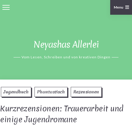
Menu
Skip
to
content
Neyashas Allerlei
Vom Lesen, Schreiben und von kreativen Dingen
Jugendbuch
Phantastisch
Rezensionen
Kurzrezensionen: Trauerarbeit und
einige Jugendromane