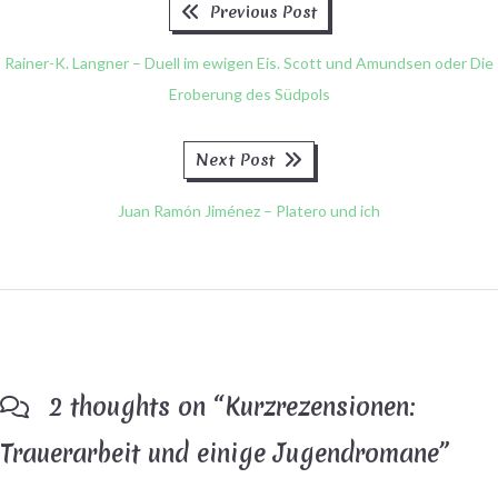
Previous
Beitragsnavigation
Previous Post
post:
Rainer-K. Langner – Duell im ewigen Eis. Scott und Amundsen oder Die
Eroberung des Südpols
Next
Next Post
post:
Juan Ramón Jiménez – Platero und ich
2 thoughts on “
Kurzrezensionen:
Trauerarbeit und einige Jugendromane
”