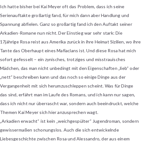
Ich hatte bisher bei Kai Meyer oft das Problem, dass ich seine
Serienauftakte großartig fand, für mich dann aber Handlung und
Spannung abfielen. Ganz so großartig fand ich den Auftakt seiner
Arkadien-Romane nun nicht. Der Einstieg war sehr stark: Die
17jährige Rosa reist aus Amerika zurück in ihre Heimat Sizilien, wo ihre
Tante das Oberhaupt eines Mafiaclans ist. Und diese Rosa hat mich
sofort gefesselt – ein zynisches, trotziges und misstrauisches
Mädchen, das man nicht unbedingt mit den Eigenschaften „lieb“ oder
„nett“ beschreiben kann und das noch so einige Dinge aus der
Vergangenheit mit sich herumzuschleppen scheint. Was für Dinge
das sind, erfährt man im Laufe des Romans, und ich kann nur sagen,
dass ich nicht nur überrascht war, sondern auch beeindruckt, welche
Themen Kai Meyer sich hier anzusprechen wagt.
„Arkadien erwacht“ ist kein „weichgespülter“ Jugendroman, sondern
gewissermaßen schonungslos. Auch die sich entwickelnde
Liebesgeschichte zwischen Rosa und Alessandro, der aus einem