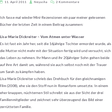
zu
11. April 2011
Neyasha
2 Kommentare
Kurzrezensionen:
Trauerarbeit
Ich fasse mal wieder Mini-Rezensionen ein paar meiner gelesenen
und
Bücher der letzten Zeit in einem Beitrag zusammen:
einige
Jugendromane
Lisa-Marie Dickreiter – Vom Atmen unter Wasser
Es ist fast ein Jahr her, seit die 16jährige Tochter ermordet wurde, als
die Mutter nicht mehr mit der Situation fertig wird und versucht, sich
das Leben zu nehmen. Ihr Mann und ihr 20jähriger Sohn gehen beide
auf ihre Art damit um, während sie auch selbst noch mit der Trauer
um Sarah zu kämpfen haben.
Lisa-Marie Dickreiter schrieb das Drehbuch für den gleichnamigen
Film (2008), ehe sie den Stoff nun in Romanform umsetzte. In einem
eher knappen, nüchternen Stil schreibt sie aus der Sicht der drei
Familienmitglieder und zeichnet sehr überzeugend das Bild einer
zerrütteten Familie.