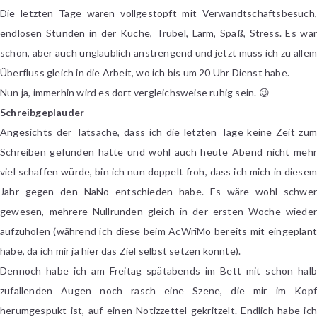
#41
Die letzten Tage waren vollgestopft mit Verwandtschaftsbesuch,
endlosen Stunden in der Küche, Trubel, Lärm, Spaß, Stress. Es war
schön, aber auch unglaublich anstrengend und jetzt muss ich zu allem
Überfluss gleich in die Arbeit, wo ich bis um 20 Uhr Dienst habe.
Nun ja, immerhin wird es dort vergleichsweise ruhig sein. 😉
Schreibgeplauder
Angesichts der Tatsache, dass ich die letzten Tage keine Zeit zum
Schreiben gefunden hätte und wohl auch heute Abend nicht mehr
viel schaffen würde, bin ich nun doppelt froh, dass ich mich in diesem
Jahr gegen den NaNo entschieden habe. Es wäre wohl schwer
gewesen, mehrere Nullrunden gleich in der ersten Woche wieder
aufzuholen (während ich diese beim AcWriMo bereits mit eingeplant
habe, da ich mir ja hier das Ziel selbst setzen konnte).
Dennoch habe ich am Freitag spätabends im Bett mit schon halb
zufallenden Augen noch rasch eine Szene, die mir im Kopf
herumgespukt ist, auf einen Notizzettel gekritzelt. Endlich habe ich