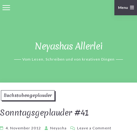
Menu
Skip
to
content
Neyashas Allerlei
Vom Lesen, Schreiben und von kreativen Dingen
Buchstabengeplauder
Sonntagsgeplauder #41
on
4. November 2012
Neyasha
Leave a Comment
Sonntagsgepl