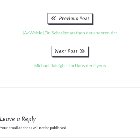
Previous
Beitragsnavigation
Previous Post
post:
[AcWriMo] Ein Schreibmarathon der anderen Art
Next
Next Post
post:
Michael Raleigh – Im Haus der Flynns
Leave a Reply
Your email address will not be published.