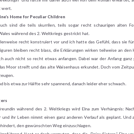
t wert.
ne’s Home for Peculiar Children
h sind die teils skurrilen, teils sogar recht schaurigen alten F
ales während des 2. Weltkriegs gestrickt hat.
lenweise recht konstruiert vor und ich hatte das Gefühl, dass sie für
iguren bleiben recht blass, die Erklärungen wirken teilweise an de
ich auch nicht so recht etwas anfangen. Dabei war der Anfang ganz 
das Moor streift und das alte Waisenhaus erkundet. Doch vom Zeitpu
zeugen.
nd bis etwa zur Hälfte sehr spannend, danach leider eher schwach.
ters
 Freundin während des 2. Weltkriegs wird Elna zum Verhängnis: Na
 und ihr Leben nimmt einen ganz anderen Verlauf als geplant. Und a
ehindert, den gewünschten Weg einzuschlagen.
irreführend, lässt er doch vermuten, dass die „Daisy Sisters“ Elna u