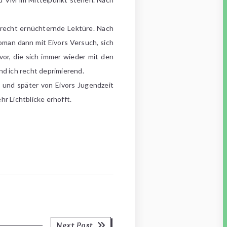
recht ernüchternde Lektüre. Nach
oman dann mit Eivors Versuch, sich
or, die sich immer wieder mit den
nd ich recht deprimierend.
 und später von Eivors Jugendzeit
r Lichtblicke erhofft.
Next
Next Post