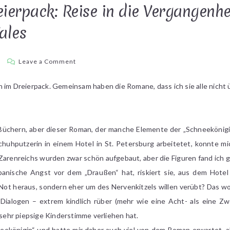
ierpack: Reise in die Vergangenhe
ales
on
a
Leave a Comment
Rezension
im
n im Dreierpack. Gemeinsam haben die Romane, dass ich sie alle nicht
Dreierpack:
Reise
in
 Büchern, aber dieser Roman, der manche Elemente der „Schneekönigi
die
huhputzerin in einem Hotel in St. Petersburg arbeitetet, konnte mi
Vergangenheit
renreichs wurden zwar schön aufgebaut, aber die Figuren fand ich gr
von
Russland,
anische Angst vor dem „Draußen“ hat, riskiert sie, aus dem Hotel
Schweden
r Not heraus, sondern eher um des Nervenkitzels willen verübt? Das wol
und
Dialogen – extrem kindlich rüber (mehr wie eine Acht- als eine Zwö
Wales
e sehr piepsige Kinderstimme verliehen hat.
neekönigin“ und hatte mir daher auch viel von dem Roman erwartet, a