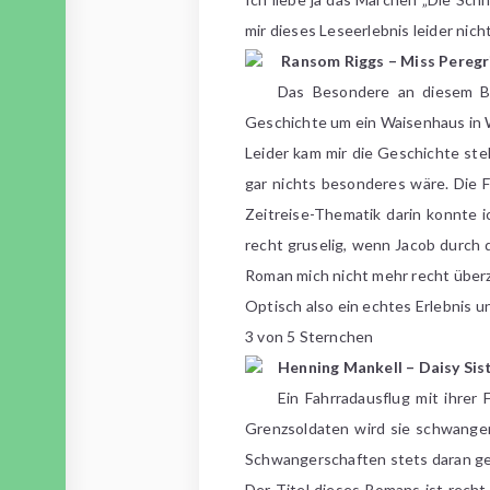
mir dieses Leseerlebnis leider nich
Ransom Riggs – Miss Peregri
Das Besondere an diesem Buc
Geschichte um ein Waisenhaus in W
Leider kam mir die Geschichte stel
gar nichts besonderes wäre. Die F
Zeitreise-Thematik darin konnte 
recht gruselig, wenn Jacob durch 
Roman mich nicht mehr recht über
Optisch also ein echtes Erlebnis u
3 von 5 Sternchen
Henning Mankell – Daisy Sis
Ein Fahrradausflug mit ihrer
Grenzsoldaten wird sie schwanger
Schwangerschaften stets daran g
Der Titel dieses Romans ist recht 