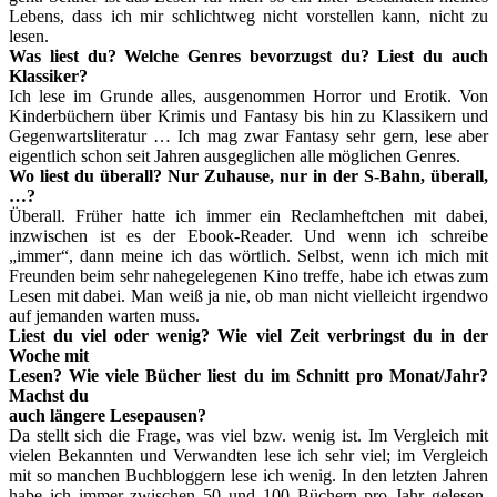
Lebens, dass ich mir schlichtweg nicht vorstellen kann, nicht zu
lesen.
Was liest du? Welche Genres bevorzugst du? Liest du auch
Klassiker?
Ich lese im Grunde alles, ausgenommen Horror und Erotik. Von
Kinderbüchern über Krimis und Fantasy bis hin zu Klassikern und
Gegenwartsliteratur … Ich mag zwar Fantasy sehr gern, lese aber
eigentlich schon seit Jahren ausgeglichen alle möglichen Genres.
Wo liest du überall? Nur Zuhause, nur in der S-Bahn, überall,
…?
Überall. Früher hatte ich immer ein Reclamheftchen mit dabei,
inzwischen ist es der Ebook-Reader. Und wenn ich schreibe
„immer“, dann meine ich das wörtlich. Selbst, wenn ich mich mit
Freunden beim sehr nahegelegenen Kino treffe, habe ich etwas zum
Lesen mit dabei. Man weiß ja nie, ob man nicht vielleicht irgendwo
auf jemanden warten muss.
Liest du viel oder wenig? Wie viel Zeit verbringst du in der
Woche mit
Lesen? Wie viele Bücher liest du im Schnitt pro Monat/Jahr?
Machst du
auch längere Lesepausen?
Da stellt sich die Frage, was viel bzw. wenig ist. Im Vergleich mit
vielen Bekannten und Verwandten lese ich sehr viel; im Vergleich
mit so manchen Buchbloggern lese ich wenig. In den letzten Jahren
habe ich immer zwischen 50 und 100 Büchern pro Jahr gelesen,