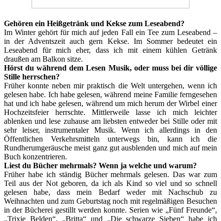
Gehören ein Heißgetränk und Kekse zum Leseabend?
Im Winter gehört für mich auf jeden Fall ein Tee zum Leseabend –
in der Adventszeit auch gern Kekse. Im Sommer bedeutet ein
Leseabend für mich eher, dass ich mit einem kühlen Getränk
draußen am Balkon sitze.
Hörst du während dem Lesen Musik, oder muss bei dir völlige
Stille herrschen?
Früher konnte neben mir praktisch die Welt untergehen, wenn ich
gelesen habe. Ich habe gelesen, während meine Familie ferngesehen
hat und ich habe gelesen, während um mich herum der Wirbel einer
Hochzeitsfeier herrschte. Mittlerweile lasse ich mich leichter
ablenken und lese zuhause am liebsten entweder bei Stille oder mit
sehr leiser, instrumentaler Musik. Wenn ich allerdings in den
Öffentlichen Verkehrsmitteln unterwegs bin, kann ich die
Rundherumgeräusche meist ganz gut ausblenden und mich auf mein
Buch konzentrieren.
Liest du Bücher mehrmals? Wenn ja welche und warum?
Früher habe ich ständig Bücher mehrmals gelesen. Das war zum
Teil aus der Not geboren, da ich als Kind so viel und so schnell
gelesen habe, dass mein Bedarf weder mit Nachschub zu
Weihnachten und zum Geburtstag noch mit regelmäßigen Besuchen
in der Bücherei gestillt werden konnte. Serien wie „Fünf Freunde“,
„Trixie Belden“, „Britta“ und „Die schwarze Sieben“ habe ich