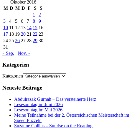
Oktober 2016
M
D
M
D
F
S
S
1
2
3
4
5
6
7
8
9
10
11
12
13
14
15
16
17
18
19
20
21
22
23
24
25
26
27
28
29
30
31
« Sep.
Nov. »
Kategorien
Kategorien
Neueste Beiträge
Abdulrazak Gurnah – Das versteinerte Herz
Lesesonntag im Juni 2026
Lesesonntag im Mai 2026
Meine Teilnahme bei der 2. Österreichischen Meisterschaft im
Speed Puzzeln
Suzanne Collins – Sunrise on the Reaping