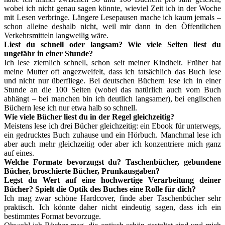
wobei ich nicht genau sagen könnte, wieviel Zeit ich in der Woche
mit Lesen verbringe. Längere Lesepausen mache ich kaum jemals –
schon alleine deshalb nicht, weil mir dann in den Öffentlichen
Verkehrsmitteln langweilig wäre.
Liest du schnell oder langsam? Wie viele Seiten liest du
ungefähr in einer Stunde?
Ich lese ziemlich schnell, schon seit meiner Kindheit. Früher hat
meine Mutter oft angezweifelt, dass ich tatsächlich das Buch lese
und nicht nur überfliege. Bei deutschen Büchern lese ich in einer
Stunde an die 100 Seiten (wobei das natürlich auch vom Buch
abhängt – bei manchen bin ich deutlich langsamer), bei englischen
Büchern lese ich nur etwa halb so schnell.
Wie viele Bücher liest du in der Regel gleichzeitig?
Meistens lese ich drei Bücher gleichzeitig: ein Ebook für unterwegs,
ein gedrucktes Buch zuhause und ein Hörbuch. Manchmal lese ich
aber auch mehr gleichzeitig oder aber ich konzentriere mich ganz
auf eines.
Welche Formate bevorzugst du? Taschenbücher, gebundene
Bücher, broschierte Bücher, Prunkausgaben?
Legst du Wert auf eine hochwertige Verarbeitung deiner
Bücher? Spielt die Optik des Buches eine Rolle für dich?
Ich mag zwar schöne Hardcover, finde aber Taschenbücher sehr
praktisch. Ich könnte daher nicht eindeutig sagen, dass ich ein
bestimmtes Format bevorzuge.