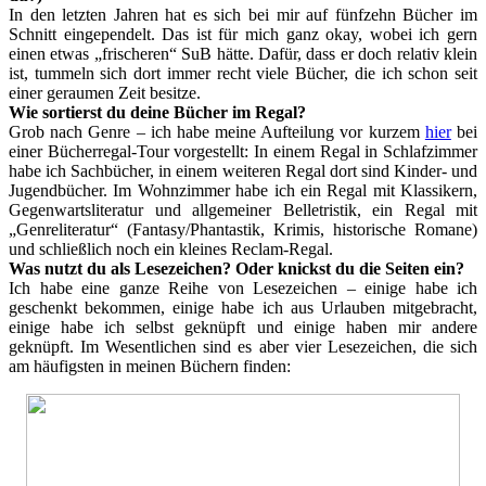
In den letzten Jahren hat es sich bei mir auf fünfzehn Bücher im
Schnitt eingependelt. Das ist für mich ganz okay, wobei ich gern
einen etwas „frischeren“ SuB hätte. Dafür, dass er doch relativ klein
ist, tummeln sich dort immer recht viele Bücher, die ich schon seit
einer geraumen Zeit besitze.
Wie sortierst du deine Bücher im Regal?
Grob nach Genre – ich habe meine Aufteilung vor kurzem
hier
bei
einer Bücherregal-Tour vorgestellt: In einem Regal in Schlafzimmer
habe ich Sachbücher, in einem weiteren Regal dort sind Kinder- und
Jugendbücher. Im Wohnzimmer habe ich ein Regal mit Klassikern,
Gegenwartsliteratur und allgemeiner Belletristik, ein Regal mit
„Genreliteratur“ (Fantasy/Phantastik, Krimis, historische Romane)
und schließlich noch ein kleines Reclam-Regal.
Was nutzt du als Lesezeichen? Oder knickst du die Seiten ein?
Ich habe eine ganze Reihe von Lesezeichen – einige habe ich
geschenkt bekommen, einige habe ich aus Urlauben mitgebracht,
einige habe ich selbst geknüpft und einige haben mir andere
geknüpft. Im Wesentlichen sind es aber vier Lesezeichen, die sich
am häufigsten in meinen Büchern finden: