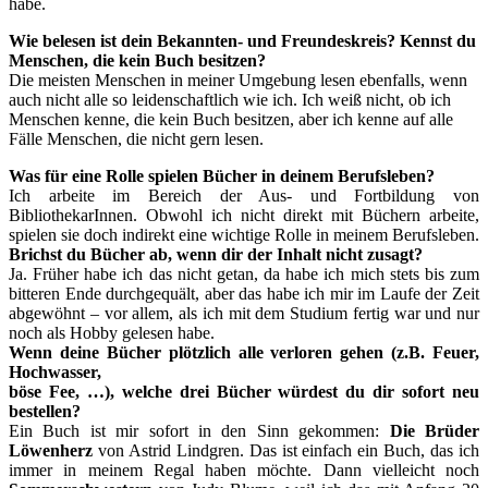
habe.
Wie belesen ist dein Bekannten- und Freundeskreis? Kennst du
Menschen, die kein Buch besitzen?
Die meisten Menschen in meiner Umgebung lesen ebenfalls, wenn
auch nicht alle so leidenschaftlich wie ich. Ich weiß nicht, ob ich
Menschen kenne, die kein Buch besitzen, aber ich kenne auf alle
Fälle Menschen, die nicht gern lesen.
Was für eine Rolle spielen Bücher in deinem Berufsleben?
Ich arbeite im Bereich der Aus- und Fortbildung von
BibliothekarInnen. Obwohl ich nicht direkt mit Büchern arbeite,
spielen sie doch indirekt eine wichtige Rolle in meinem Berufsleben.
Brichst du Bücher ab, wenn dir der Inhalt nicht zusagt?
Ja. Früher habe ich das nicht getan, da habe ich mich stets bis zum
bitteren Ende durchgequält, aber das habe ich mir im Laufe der Zeit
abgewöhnt – vor allem, als ich mit dem Studium fertig war und nur
noch als Hobby gelesen habe.
Wenn deine Bücher plötzlich alle verloren gehen (z.B. Feuer,
Hochwasser,
böse Fee, …), welche drei Bücher würdest du dir sofort neu
bestellen?
Ein Buch ist mir sofort in den Sinn gekommen:
Die Brüder
Löwenherz
von Astrid Lindgren. Das ist einfach ein Buch, das ich
immer in meinem Regal haben möchte. Dann vielleicht noch