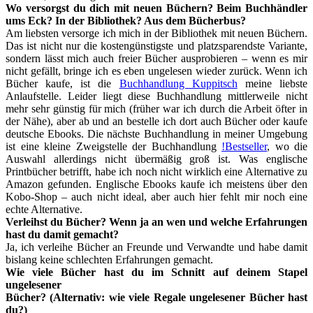
Wo versorgst du dich mit neuen Büchern? Beim Buchhändler
ums Eck? In der Bibliothek? Aus dem Bücherbus?
Am liebsten versorge ich mich in der Bibliothek mit neuen Büchern.
Das ist nicht nur die kostengünstigste und platzsparendste Variante,
sondern lässt mich auch freier Bücher ausprobieren – wenn es mir
nicht gefällt, bringe ich es eben ungelesen wieder zurück. Wenn ich
Bücher kaufe, ist die
Buchhandlung Kuppitsch
meine liebste
Anlaufstelle. Leider liegt diese Buchhandlung mittlerweile nicht
mehr sehr günstig für mich (früher war ich durch die Arbeit öfter in
der Nähe), aber ab und an bestelle ich dort auch Bücher oder kaufe
deutsche Ebooks. Die nächste Buchhandlung in meiner Umgebung
ist eine kleine Zweigstelle der Buchhandlung
!Bestseller
, wo die
Auswahl allerdings nicht übermäßig groß ist. Was englische
Printbücher betrifft, habe ich noch nicht wirklich eine Alternative zu
Amazon gefunden. Englische Ebooks kaufe ich meistens über den
Kobo-Shop – auch nicht ideal, aber auch hier fehlt mir noch eine
echte Alternative.
Verleihst du Bücher? Wenn ja an wen und welche Erfahrungen
hast du damit gemacht?
Ja, ich verleihe Bücher an Freunde und Verwandte und habe damit
bislang keine schlechten Erfahrungen gemacht.
Wie viele Bücher hast du im Schnitt auf deinem Stapel
ungelesener
Bücher? (Alternativ: wie viele Regale ungelesener Bücher hast
du?)