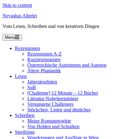
Skip to content
Neyashas Allerlei
Vom Lesen, Schreiben und von kreativen Dingen
Menu
Rezensionen
Rezensionen A-Z
Kurzrezensionen
Österreichische Autorinnen und Autoren
Ältere Phantastik
Lesen
Jahresleselisten
SuB
[Challenge] 12 Monate – 12 Bücher
Literatur-Nobelpreisträger
Vergangene Challenges
Stöckchen, Listen und ähnliches
Schreiben
Meine Romanprojekte
Von Helden und Schurken
Streifzüge
Wanderungen und Ausflüge in Wien